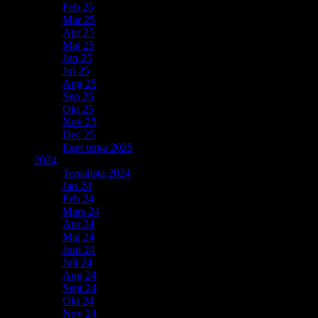
Feb 25
Mar 25
Apr 25
Maj 25
Jun 25
Jul 25
Aug 25
Sep 25
Okt 25
Nov 25
Dec 25
Eget tema 2025
2024
Temalista 2024
Jan 24
Feb 24
Mars 24
Apr 24
Maj 24
Juni 24
Juli 24
Aug 24
Sept 24
Okt 24
Nov 24