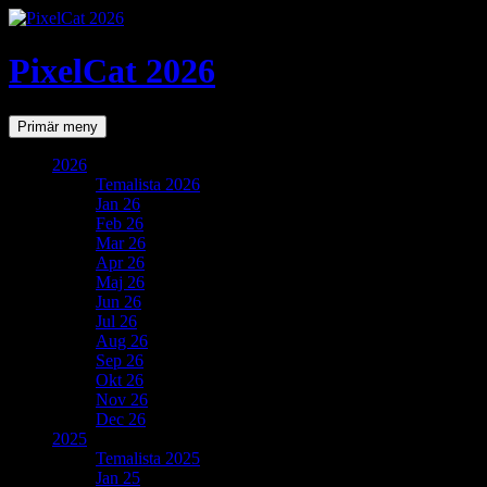
PixelCat 2026
Sök
Gå
Primär meny
till
innehåll
2026
Temalista 2026
Jan 26
Feb 26
Mar 26
Apr 26
Maj 26
Jun 26
Jul 26
Aug 26
Sep 26
Okt 26
Nov 26
Dec 26
2025
Temalista 2025
Jan 25