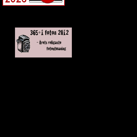
Deltagit och gått i mål: