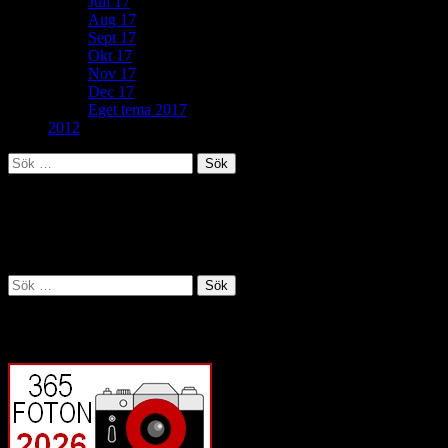
Juli 17
Aug 17
Sept 17
Okt 17
Nov 17
Dec 17
Eget tema 2017
2012
Sök
efter:
Inget kunde hittas
Det verkar som det du letade efter inte kunde hittas. Kanske kan en s
Sök
efter:
Vill du veta mer?