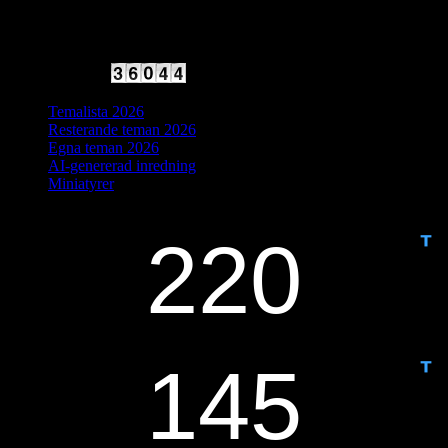
2025 Halvfart
Antal besökare:
Temalista 2026
Resterande teman 2026
Egna teman 2026
AI-genererad inredning
Miniatyrer
IDAG ÄR DET DAG NUMMER
ANTAL DAGAR KVAR: