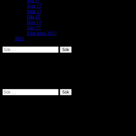
Juli 17
Aug 17
Sept 17
Okt 17
Nov 17
Dec 17
Eget tema 2017
2012
Sök
efter:
Inget kunde hittas
Det verkar som det du letade efter inte kunde hittas. Kanske kan en
sökning hjälpa.
Sök
efter:
Vill du veta mer?
Deltagit och gått i mål: