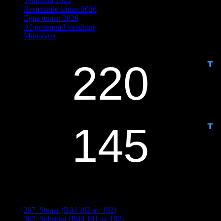
Temalista 2026
Resterande teman 2026
Egna teman 2026
AI-genererad inredning
Miniatyrer
IDAG ÄR DET DAG NUMMER
ANTAL DAGAR KVAR:
Senaste inläggen
297. Stenar (Bild 182 av 182)
302. Substitut (Bild 181 av 182)