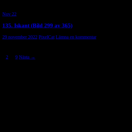
Nov 22
135. Iskant (Bild 299 av 365)
29 november 2022
PixelCat
Lämna en kommentar
Inläggsnavigering
1
2
…
9
Nästa →
Vill du veta mer?
Deltagit och gått i mål: