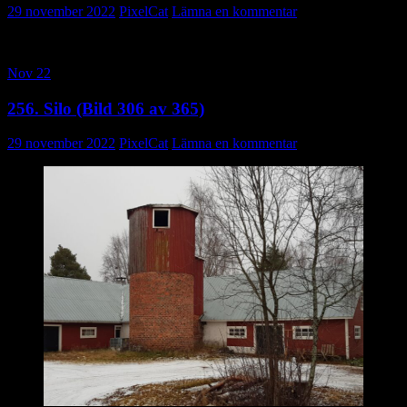
29 november 2022
PixelCat
Lämna en kommentar
Nov 22
256. Silo (Bild 306 av 365)
29 november 2022
PixelCat
Lämna en kommentar