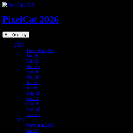
PixelCat 2026
Sök
Gå
Primär meny
till
innehåll
2026
Temalista 2026
Jan 26
Feb 26
Mar 26
Apr 26
Maj 26
Jun 26
Jul 26
Aug 26
Sep 26
Okt 26
Nov 26
Dec 26
2025
Temalista 2025
Jan 25