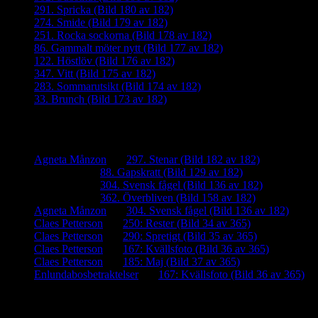
291. Spricka (Bild 180 av 182)
274. Smide (Bild 179 av 182)
251. Rocka sockorna (Bild 178 av 182)
86. Gammalt möter nytt (Bild 177 av 182)
122. Höstlöv (Bild 176 av 182)
347. Vitt (Bild 175 av 182)
283. Sommarutsikt (Bild 174 av 182)
33. Brunch (Bild 173 av 182)
Senaste kommentarer
Agneta Månzon
om
297. Stenar (Bild 182 av 182)
iamalmros
om
88. Gapskratt (Bild 129 av 182)
iamalmros
om
304. Svensk fågel (Bild 136 av 182)
iamalmros
om
362. Överbliven (Bild 158 av 182)
Agneta Månzon
om
304. Svensk fågel (Bild 136 av 182)
Claes Petterson
om
250: Rester (Bild 34 av 365)
Claes Petterson
om
290: Spretigt (Bild 35 av 365)
Claes Petterson
om
167: Kvällsfoto (Bild 36 av 365)
Claes Petterson
om
185: Maj (Bild 37 av 365)
Enlundabosbetraktelser
om
167: Kvällsfoto (Bild 36 av 365)
Meta