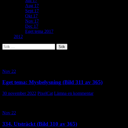
Juli 17
Aug 17
Sept 17
Okt 17
Nov 17
Dec 17
Eget tema 2017
2012
Sök
efter:
Kategoriarkiv: Nov 22
Nov 22
Eget tema: Mysbelysning (Bild 311 av 365)
30 november 2022
PixelCat
Lämna en kommentar
Nov 22
334. Utsträckt (Bild 310 av 365)