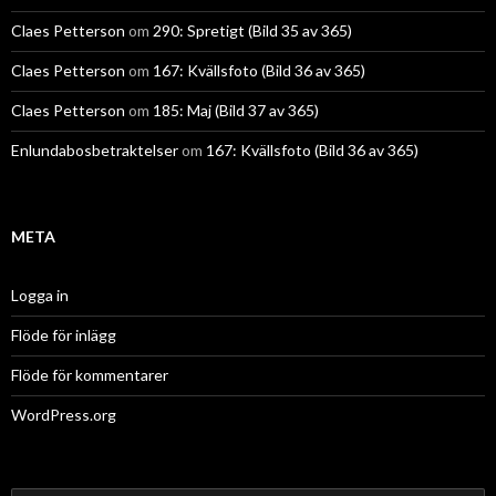
Claes Petterson
om
290: Spretigt (Bild 35 av 365)
Claes Petterson
om
167: Kvällsfoto (Bild 36 av 365)
Claes Petterson
om
185: Maj (Bild 37 av 365)
Enlundabosbetraktelser
om
167: Kvällsfoto (Bild 36 av 365)
META
Logga in
Flöde för inlägg
Flöde för kommentarer
WordPress.org