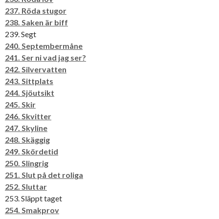
237. Röda stugor
238. Saken är biff
239. Segt
240. Septembermåne
241. Ser ni vad jag ser?
242. Silvervatten
243. Sittplats
244. Sjöutsikt
245. Skir
246. Skvitter
247. Skyline
248. Skäggig
249. Skördetid
250. Slingrig
251. Slut på det roliga
252. Sluttar
253. Släppt taget
254. Smakprov