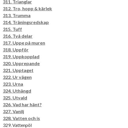
311. Trianglar
312. Tro, hopp & kärlek
313. Trumma
314. Träningsredskap
315. Tuff
316. Två delar
317. Uppe på muren
318. Uppför
319. Uppkopplad
320. Upprepande
321. Upptaget
322. Ur vägen
323. Urna
324. Uthängd
325. Utvald
326. Vad har hänt?
327. Vanilj
328. Vatten och is
329. Vattenpöl