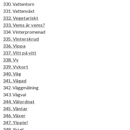
330. Vattentorn
331. Vattenväxt
332. Vegetariskt
333. Vems är vems?
334. Vinterpromenad
335. Vinterskrud
336. Vippa
337. Vitt på vitt
338. Vy
339. Vykort
340. Våg
341. Vågad
342. Väggmålning
343. Vägval
344. Välordnat
345. Väntar
346. Växer
347. Yippie!
348. Yrsel