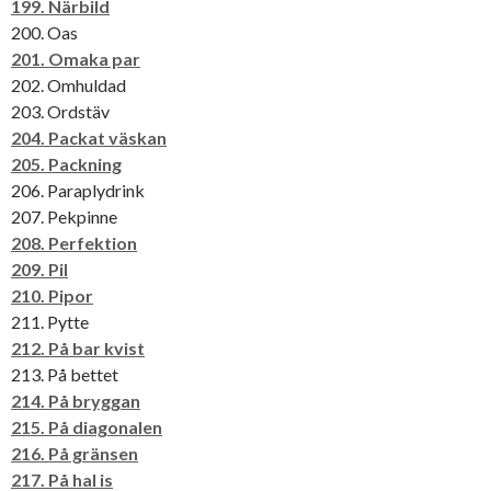
199. Närbild
200. Oas
201. Omaka par
202. Omhuldad
203. Ordstäv
204. Packat väskan
205. Packning
206. Paraplydrink
207. Pekpinne
208. Perfektion
209. Pil
210. Pipor
211. Pytte
212. På bar kvist
213. På bettet
214. På bryggan
215. På diagonalen
216. På gränsen
217. På hal is