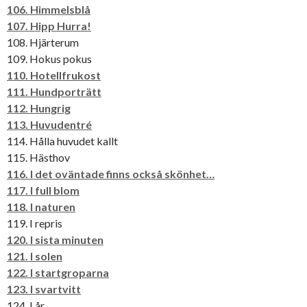
106. Himmelsblå
107. Hipp Hurra!
108. Hjärterum
109. Hokus pokus
110. Hotellfrukost
111. Hundporträtt
112. Hungrig
113. Huvudentré
114. Hålla huvudet kallt
115. Hästhov
116. I det oväntade finns också skönhet…
117. I full blom
118. I naturen
119. I repris
120. I sista minuten
121. I solen
122. I startgroparna
123. I svartvitt
124. I år