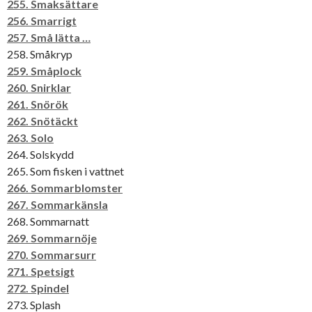
255. Smaksättare
256. Smarrigt
257. Små lätta …
258. Småkryp
259. Småplock
260. Snirklar
261. Snörök
262. Snötäckt
263. Solo
264. Solskydd
265. Som fisken i vattnet
266. Sommarblomster
267. Sommarkänsla
268. Sommarnatt
269. Sommarnöje
270. Sommarsurr
271. Spetsigt
272. Spindel
273. Splash