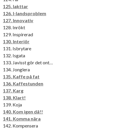
125. Iakttar
126. I-landsproblem
127. Innovativ
128. Inrökt
129. Inspirerad
130. Interiör
131. Isbrytare
132. Isgata
133. Javisst gör det ont…
134. Jonglera
135. Kaffe på fat
136. Kaffestunden
137. Karg
138. Klart!
139. Koja
140. Kom igen då!!
141. Komma nära
142. Kompensera