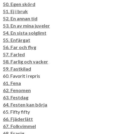
50. Egen skörd
51. Ej i bruk
52. En annan tid
53. En av mina juveler
54. En sista solglimt
55. Enfärgat
56. Far och flyg
57. Farled
58. Farlig och vacker
59. Fastkilad
60. Favorit i repris
61. Fena
62. Fenomen
63. Festdag
64. Festen kan börja
65. Fifty fifty
66. Fjäderlätt
67. Folkvimmel
68. Frasig