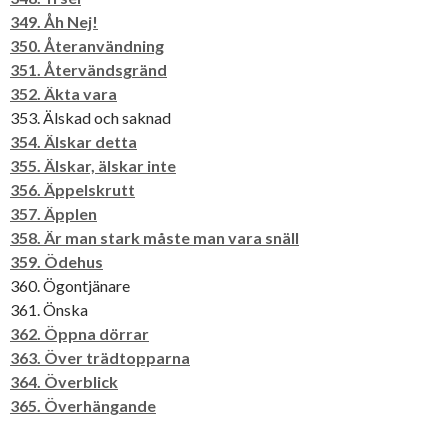
349. Åh Nej!
350. Återanvändning
351. Återvändsgränd
352. Äkta vara
353. Älskad och saknad
354. Älskar detta
355. Älskar, älskar inte
356. Äppelskrutt
357. Äpplen
358. Är man stark måste man vara snäll
359. Ödehus
360. Ögontjänare
361. Önska
362. Öppna dörrar
363. Över trädtopparna
364. Överblick
365. Överhängande