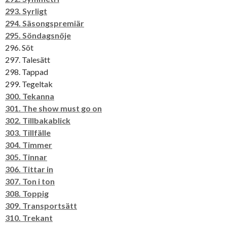
293. Syrligt
294. Säsongspremiär
295. Söndagsnöje
296. Söt
297. Talesätt
298. Tappad
299. Tegeltak
300. Tekanna
301. The show must go on
302. Tillbakablick
303. Tillfälle
304. Timmer
305. Tinnar
306. Tittar in
307. Ton i ton
308. Toppig
309. Transportsätt
310. Trekant