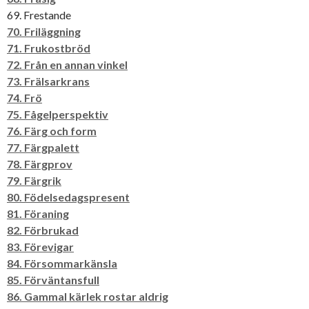
69. Frestande
70. Friläggning
71. Frukostbröd
72. Från en annan vinkel
73. Frälsarkrans
74. Frö
75. Fågelperspektiv
76. Färg och form
77. Färgpalett
78. Färgprov
79. Färgrik
80. Födelsedagspresent
81. Föraning
82. Förbrukad
83. Förevigar
84. Försommarkänsla
85. Förväntansfull
86. Gammal kärlek rostar aldrig