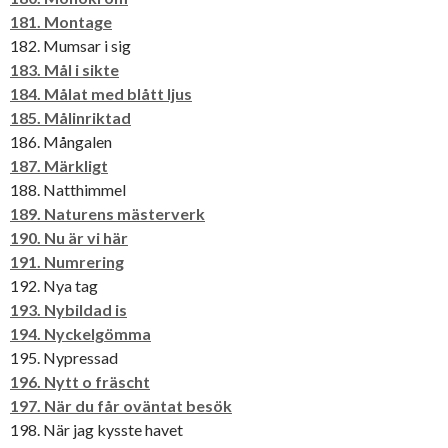
181. Montage
182. Mumsar i sig
183. Mål i sikte
184. Målat med blått ljus
185. Målinriktad
186. Mångalen
187. Märkligt
188. Natthimmel
189. Naturens mästerverk
190. Nu är vi här
191. Numrering
192. Nya tag
193. Nybildad is
194. Nyckelgömma
195. Nypressad
196. Nytt o fräscht
197. När du får oväntat besök
198. När jag kysste havet