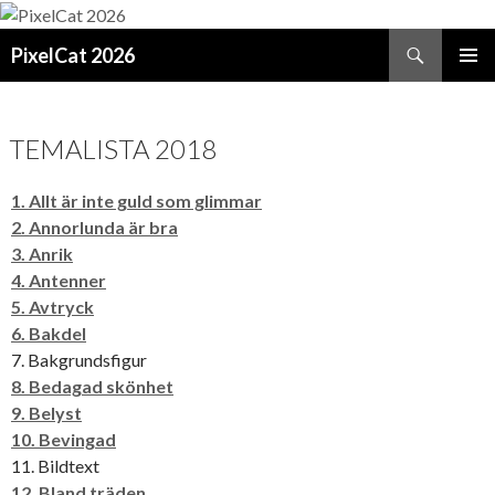
Sök
PixelCat 2026
GÅ
PRIMÄR
TILL
MENY
INNEHÅLL
TEMALISTA 2018
1. Allt är inte guld som glimmar
2. Annorlunda är bra
3. Anrik
4. Antenner
5. Avtryck
6. Bakdel
7. Bakgrundsfigur
8. Bedagad skönhet
9. Belyst
10. Bevingad
11. Bildtext
12. Bland träden