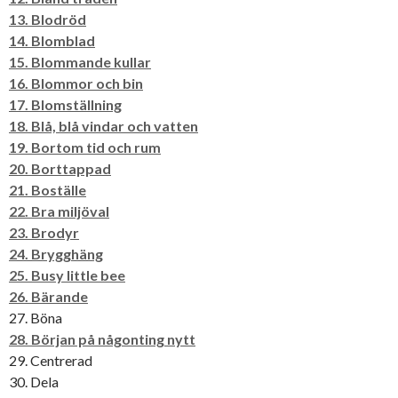
13. Blodröd
14. Blomblad
15. Blommande kullar
16. Blommor och bin
17. Blomställning
18. Blå, blå vindar och vatten
19. Bortom tid och rum
20. Borttappad
21. Boställe
22. Bra miljöval
23. Brodyr
24. Brygghäng
25. Busy little bee
26. Bärande
27. Böna
28. Början på någonting nytt
29. Centrerad
30. Dela