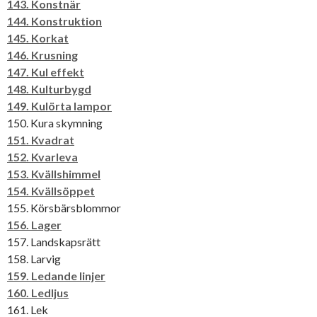
143. Konstnär
144. Konstruktion
145. Korkat
146. Krusning
147. Kul effekt
148. Kulturbygd
149. Kulörta lampor
150. Kura skymning
151. Kvadrat
152. Kvarleva
153. Kvällshimmel
154. Kvällsöppet
155. Körsbärsblommor
156. Lager
157. Landskapsrätt
158. Larvig
159. Ledande linjer
160. Ledljus
161. Lek