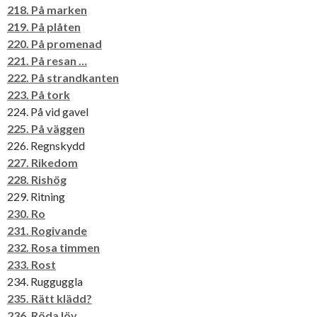
218. På marken
219. På plåten
220. På promenad
221. På resan …
222. På strandkanten
223. På tork
224. På vid gavel
225. På väggen
226. Regnskydd
227. Rikedom
228. Rishög
229. Ritning
230. Ro
231. Rogivande
232. Rosa timmen
233. Rost
234. Rugguggla
235. Rätt klädd?
236. Röda löv