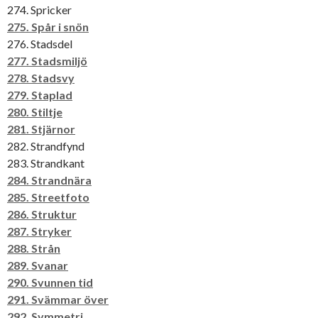
274. Spricker
275. Spår i snön
276. Stadsdel
277. Stadsmiljö
278. Stadsvy
279. Staplad
280. Stiltje
281. Stjärnor
282. Strandfynd
283. Strandkant
284. Strandnära
285. Streetfoto
286. Struktur
287. Stryker
288. Strån
289. Svanar
290. Svunnen tid
291. Svämmar över
292. Symmetri