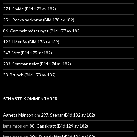
274. Smide (Bild 179 av 182)
251. Rocka sockorna (Bild 178 av 182)
86. Gammalt möter nytt (Bild 177 av 182)
122. Höstlöv (Bild 176 av 182)
347. Vitt (Bild 175 av 182)
283. Sommarutsikt (Bild 174 av 182)
33. Brunch (Bild 173 av 182)
SENASTE KOMMENTARER
Agneta Månzon
om
297. Stenar (Bild 182 av 182)
iamalmros
om
88. Gapskratt (Bild 129 av 182)
iamalmros
om
304. Svensk fågel (Bild 136 av 182)