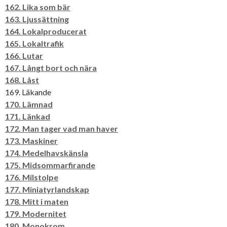
162. Lika som bär
163. Ljussättning
164. Lokalproducerat
165. Lokaltrafik
166. Lutar
167. Långt bort och nära
168. Låst
169. Läkande
170. Lämnad
171. Länkad
172. Man tager vad man haver
173. Maskiner
174. Medelhavskänsla
175. Midsommarfirande
176. Milstolpe
177. Miniatyrlandskap
178. Mitt i maten
179. Modernitet
180. Monokrom