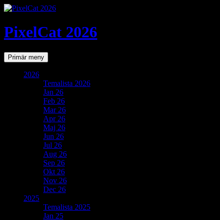
PixelCat 2026
Sök
Gå
Primär meny
till
innehåll
2026
Temalista 2026
Jan 26
Feb 26
Mar 26
Apr 26
Maj 26
Jun 26
Jul 26
Aug 26
Sep 26
Okt 26
Nov 26
Dec 26
2025
Temalista 2025
Jan 25