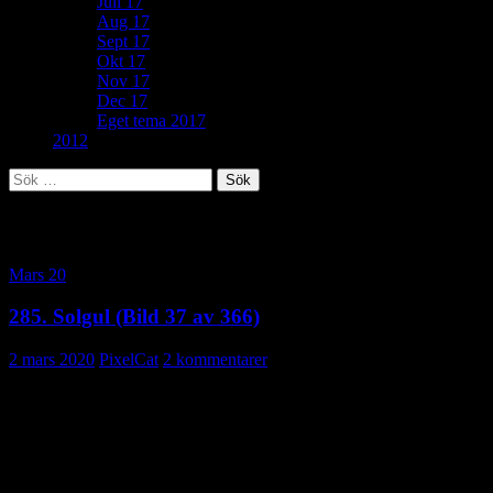
Juli 17
Aug 17
Sept 17
Okt 17
Nov 17
Dec 17
Eget tema 2017
2012
Sök
efter:
Kategoriarkiv: Mars 20
Mars 20
285. Solgul (Bild 37 av 366)
2 mars 2020
PixelCat
2 kommentarer
Vill du veta mer?