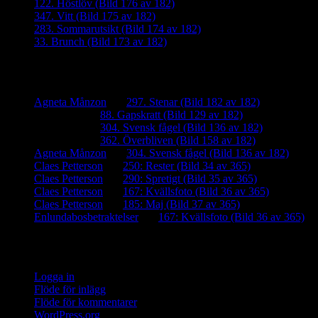
122. Höstlöv (Bild 176 av 182)
347. Vitt (Bild 175 av 182)
283. Sommarutsikt (Bild 174 av 182)
33. Brunch (Bild 173 av 182)
Senaste kommentarer
Agneta Månzon
om
297. Stenar (Bild 182 av 182)
iamalmros
om
88. Gapskratt (Bild 129 av 182)
iamalmros
om
304. Svensk fågel (Bild 136 av 182)
iamalmros
om
362. Överbliven (Bild 158 av 182)
Agneta Månzon
om
304. Svensk fågel (Bild 136 av 182)
Claes Petterson
om
250: Rester (Bild 34 av 365)
Claes Petterson
om
290: Spretigt (Bild 35 av 365)
Claes Petterson
om
167: Kvällsfoto (Bild 36 av 365)
Claes Petterson
om
185: Maj (Bild 37 av 365)
Enlundabosbetraktelser
om
167: Kvällsfoto (Bild 36 av 365)
Meta
Logga in
Flöde för inlägg
Flöde för kommentarer
WordPress.org