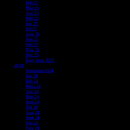
Feb 25
Mar 25
Apr 25
Maj 25
Jun 25
Jul 25
Aug 25
Sep 25
Okt 25
Nov 25
Dec 25
Eget tema 2025
2024
Temalista 2024
Jan 24
Feb 24
Mars 24
Apr 24
Maj 24
Juni 24
Juli 24
Aug 24
Sept 24
Okt 24
Nov 24