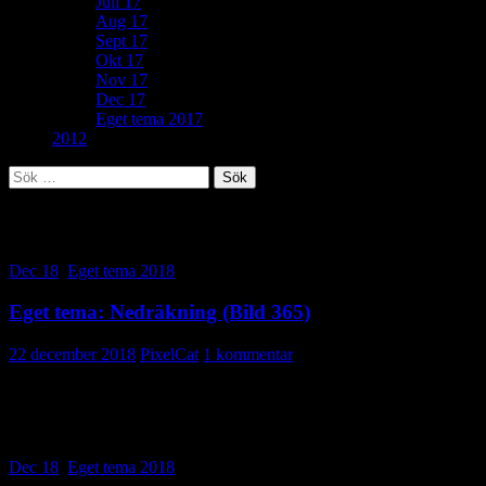
Juli 17
Aug 17
Sept 17
Okt 17
Nov 17
Dec 17
Eget tema 2017
2012
Sök
efter:
Kategoriarkiv: Eget tema 2018
Dec 18
,
Eget tema 2018
Eget tema: Nedräkning (Bild 365)
22 december 2018
PixelCat
1 kommentar
Sista bilden för 2018! I mål för tionde gången… 🙂
Och jag kör vidare nästa år också.
Dec 18
,
Eget tema 2018