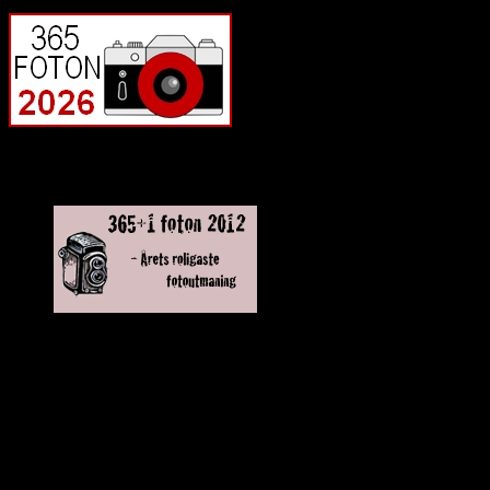
Deltagit och gått i mål: