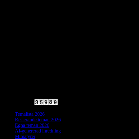
2025 Halvfart
Antal besökare:
Temalista 2026
Resterande teman 2026
Egna teman 2026
AI-genererad inredning
Miniatyrer