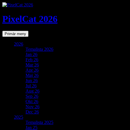
PixelCat 2026
Sök
Gå
Primär meny
till
innehåll
2026
Temalista 2026
Jan 26
Feb 26
Mar 26
Apr 26
Maj 26
Jun 26
Jul 26
Aug 26
Sep 26
Okt 26
Nov 26
Dec 26
2025
Temalista 2025
Jan 25