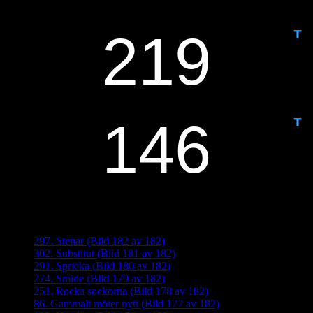
IDAG ÄR DET DAG NUMMER
ANTAL DAGAR KVAR:
Senaste inläggen
297. Stenar (Bild 182 av 182)
302. Substitut (Bild 181 av 182)
291. Spricka (Bild 180 av 182)
274. Smide (Bild 179 av 182)
251. Rocka sockorna (Bild 178 av 182)
86. Gammalt möter nytt (Bild 177 av 182)