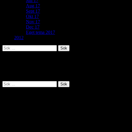
Juli 17
Aug 17
Sept 17
Okt 17
Nov 17
Dec 17
Eget tema 2017
2012
Sök
efter:
Inget kunde hittas
Det verkar som det du letade efter inte kunde hittas. Kanske kan en s
Sök
efter:
Vill du veta mer?
Deltagit och gått i mål: