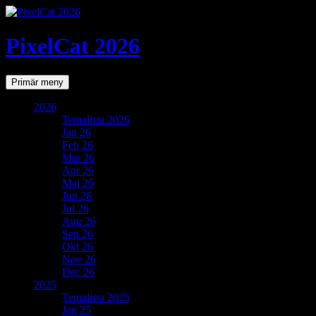
PixelCat 2026
Sök
Gå
Primär meny
till
innehåll
2026
Temalista 2026
Jan 26
Feb 26
Mar 26
Apr 26
Maj 26
Jun 26
Jul 26
Aug 26
Sep 26
Okt 26
Nov 26
Dec 26
2025
Temalista 2025
Jan 25