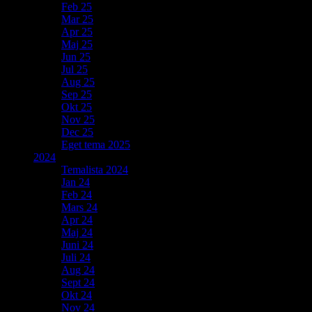
Feb 25
Mar 25
Apr 25
Maj 25
Jun 25
Jul 25
Aug 25
Sep 25
Okt 25
Nov 25
Dec 25
Eget tema 2025
2024
Temalista 2024
Jan 24
Feb 24
Mars 24
Apr 24
Maj 24
Juni 24
Juli 24
Aug 24
Sept 24
Okt 24
Nov 24