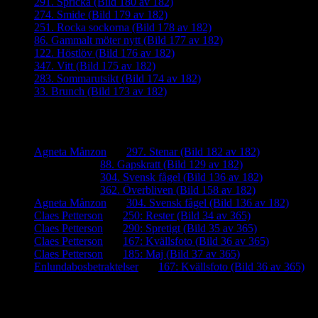
291. Spricka (Bild 180 av 182)
274. Smide (Bild 179 av 182)
251. Rocka sockorna (Bild 178 av 182)
86. Gammalt möter nytt (Bild 177 av 182)
122. Höstlöv (Bild 176 av 182)
347. Vitt (Bild 175 av 182)
283. Sommarutsikt (Bild 174 av 182)
33. Brunch (Bild 173 av 182)
Senaste kommentarer
Agneta Månzon
om
297. Stenar (Bild 182 av 182)
iamalmros
om
88. Gapskratt (Bild 129 av 182)
iamalmros
om
304. Svensk fågel (Bild 136 av 182)
iamalmros
om
362. Överbliven (Bild 158 av 182)
Agneta Månzon
om
304. Svensk fågel (Bild 136 av 182)
Claes Petterson
om
250: Rester (Bild 34 av 365)
Claes Petterson
om
290: Spretigt (Bild 35 av 365)
Claes Petterson
om
167: Kvällsfoto (Bild 36 av 365)
Claes Petterson
om
185: Maj (Bild 37 av 365)
Enlundabosbetraktelser
om
167: Kvällsfoto (Bild 36 av 365)
Meta