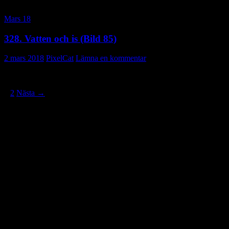
Mars 18
328. Vatten och is (Bild 85)
2 mars 2018
PixelCat
Lämna en kommentar
Inläggsnavigering
1
2
Nästa →
Vill du veta mer?
Deltagit och gått i mål: