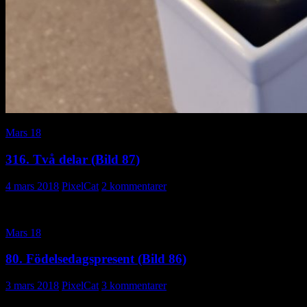
Mars 18
316. Två delar (Bild 87)
4 mars 2018
PixelCat
2 kommentarer
Mars 18
80. Födelsedagspresent (Bild 86)
3 mars 2018
PixelCat
3 kommentarer