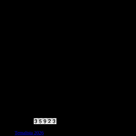
2025 Halvfart
Antal besökare:
Temalista 2026