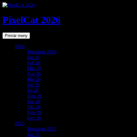
PixelCat 2026
Sök
Gå
Primär meny
till
innehåll
2026
Temalista 2026
Jan 26
Feb 26
Mar 26
Apr 26
Maj 26
Jun 26
Jul 26
Aug 26
Sep 26
Okt 26
Nov 26
Dec 26
2025
Temalista 2025
Jan 25