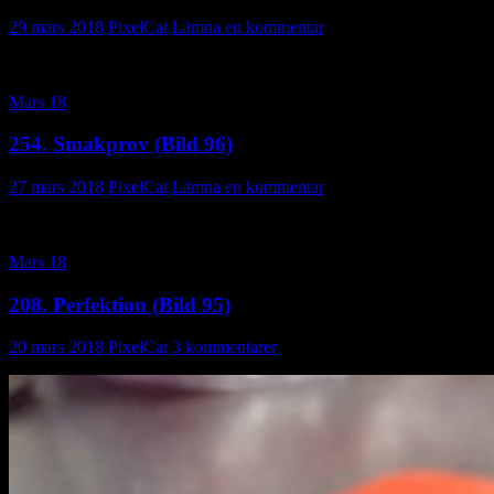
29 mars 2018
PixelCat
Lämna en kommentar
Mars 18
254. Smakprov (Bild 96)
27 mars 2018
PixelCat
Lämna en kommentar
Mars 18
208. Perfektion (Bild 95)
20 mars 2018
PixelCat
3 kommentarer