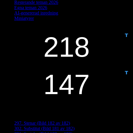
Resterande teman 2026
Egna teman 2026
AI-genererad inredning
Miniatyrer
IDAG ÄR DET DAG NUMMER
ANTAL DAGAR KVAR:
Senaste inläggen
297. Stenar (Bild 182 av 182)
302. Substitut (Bild 181 av 182)