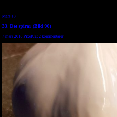
Mars 18
33. Det spirar (Bild 90)
7 mars 2018
PixelCat
2 kommentarer