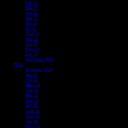
Feb 25
Mar 25
Apr 25
Maj 25
Jun 25
Jul 25
Aug 25
Sep 25
Okt 25
Nov 25
Dec 25
Eget tema 2025
2024
Temalista 2024
Jan 24
Feb 24
Mars 24
Apr 24
Maj 24
Juni 24
Juli 24
Aug 24
Sept 24
Okt 24
Nov 24