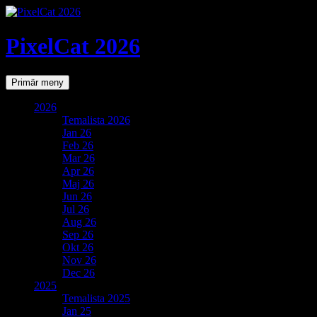
PixelCat 2026
Sök
Gå
Primär meny
till
innehåll
2026
Temalista 2026
Jan 26
Feb 26
Mar 26
Apr 26
Maj 26
Jun 26
Jul 26
Aug 26
Sep 26
Okt 26
Nov 26
Dec 26
2025
Temalista 2025
Jan 25