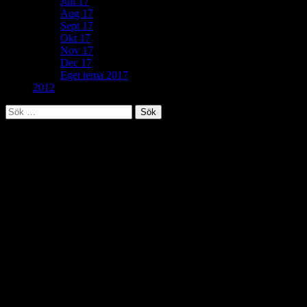
Juli 17
Aug 17
Sept 17
Okt 17
Nov 17
Dec 17
Eget tema 2017
2012
Sök
efter:
Egna teman 2023
Hål vid hål vid hål…
Guldkub
Grönt är skönt
Hobby
Väldoftande
Hål i huvudet
Färgskala
Flyttkaos
Korridor
Orange mat
Träfågel
Avträde