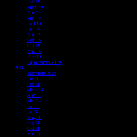
Feb 19
Mars 19
Apr 19
Maj 19
Juni 19
Juli 19
Aug 19
Sept 19
Okt 19
Nov 19
Dec 19
Egna teman 2019
2018
Temalista 2018
Jan 18
Feb 18
Mars 18
Apr 18
Maj 18
Jun 18
Jul 18
Aug 18
Sep 18
Okt 18
Nov 18