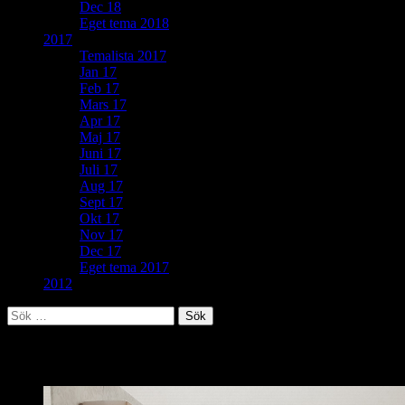
Dec 18
Eget tema 2018
2017
Temalista 2017
Jan 17
Feb 17
Mars 17
Apr 17
Maj 17
Juni 17
Juli 17
Aug 17
Sept 17
Okt 17
Nov 17
Dec 17
Eget tema 2017
2012
Sök
efter:
Hobbyrum