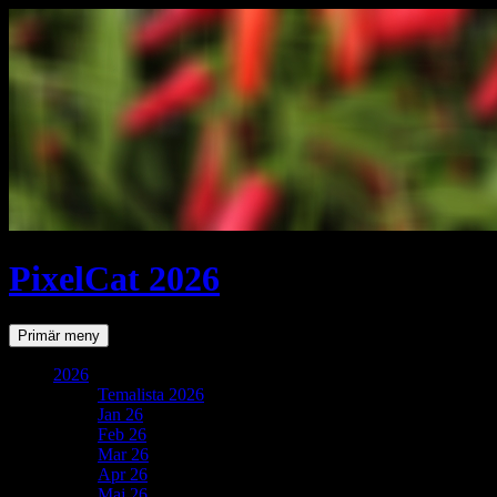
PixelCat 2026
Sök
Gå
Primär meny
till
innehåll
2026
Temalista 2026
Jan 26
Feb 26
Mar 26
Apr 26
Maj 26