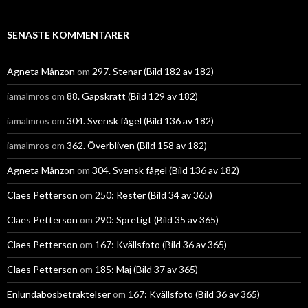
SENASTE KOMMENTARER
Agneta Månzon
om
297. Stenar (Bild 182 av 182)
iamalmros
om
88. Gapskratt (Bild 129 av 182)
iamalmros
om
304. Svensk fågel (Bild 136 av 182)
iamalmros
om
362. Överbliven (Bild 158 av 182)
Agneta Månzon
om
304. Svensk fågel (Bild 136 av 182)
Claes Petterson
om
250: Rester (Bild 34 av 365)
Claes Petterson
om
290: Spretigt (Bild 35 av 365)
Claes Petterson
om
167: Kvällsfoto (Bild 36 av 365)
Claes Petterson
om
185: Maj (Bild 37 av 365)
Enlundabosbetraktelser
om
167: Kvällsfoto (Bild 36 av 365)