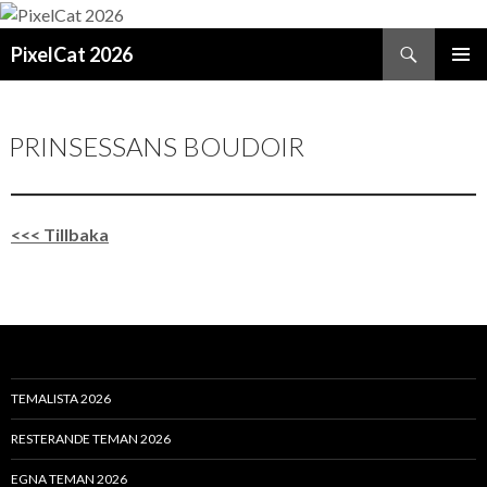
Sök
PixelCat 2026
GÅ
PRIMÄR
TILL
MENY
INNEHÅLL
PRINSESSANS BOUDOIR
<<< Tillbaka
TEMALISTA 2026
RESTERANDE TEMAN 2026
EGNA TEMAN 2026