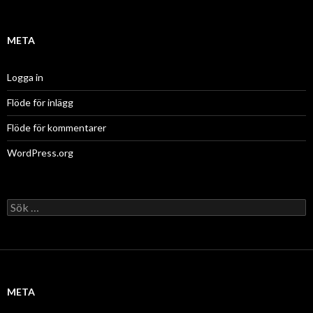
META
Logga in
Flöde för inlägg
Flöde för kommentarer
WordPress.org
Sök
efter:
META