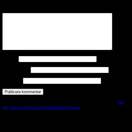
märkta
*
Kommentar
*
Namn
*
E-postadress
*
Webbplats
Denna webbplats använder Akismet för att minska skräppost.
Lär
dig om hur din kommentarsdata bearbetas
.
Vill du veta mer?