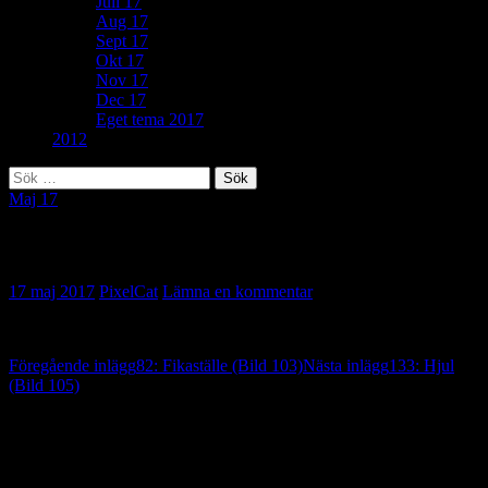
Juli 17
Aug 17
Sept 17
Okt 17
Nov 17
Dec 17
Eget tema 2017
2012
Sök
efter:
Maj 17
360: Årstidsväxling (Bild 104)
17 maj 2017
PixelCat
Lämna en kommentar
Inläggsnavigering
Föregående inlägg
82: Fikaställe (Bild 103)
Nästa inlägg
133: Hjul
(Bild 105)
Lämna ett svar
Din e-postadress kommer inte publiceras.
Obligatoriska fält är