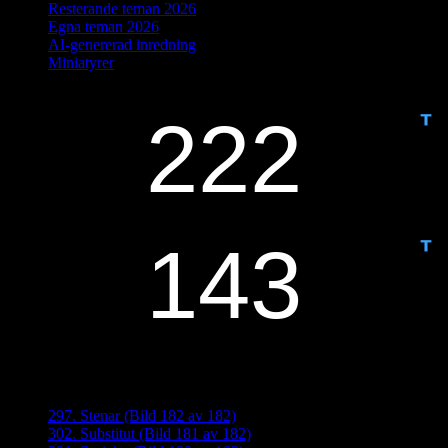
Resterande teman 2026
Egna teman 2026
AI-genererad inredning
Miniatyrer
IDAG ÄR DET DAG NUMMER
ANTAL DAGAR KVAR:
Senaste inläggen
297. Stenar (Bild 182 av 182)
302. Substitut (Bild 181 av 182)