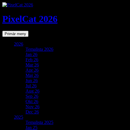
PixelCat 2026
Sök
Gå
Primär meny
till
innehåll
2026
Temalista 2026
Jan 26
Feb 26
Mar 26
Apr 26
Maj 26
Jun 26
Jul 26
Aug 26
Sep 26
Okt 26
Nov 26
Dec 26
2025
Temalista 2025
Jan 25