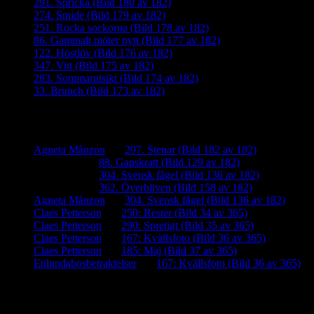
291. Spricka (Bild 180 av 182)
274. Smide (Bild 179 av 182)
251. Rocka sockorna (Bild 178 av 182)
86. Gammalt möter nytt (Bild 177 av 182)
122. Höstlöv (Bild 176 av 182)
347. Vitt (Bild 175 av 182)
283. Sommarutsikt (Bild 174 av 182)
33. Brunch (Bild 173 av 182)
Senaste kommentarer
Agneta Månzon
om
297. Stenar (Bild 182 av 182)
iamalmros
om
88. Gapskratt (Bild 129 av 182)
iamalmros
om
304. Svensk fågel (Bild 136 av 182)
iamalmros
om
362. Överbliven (Bild 158 av 182)
Agneta Månzon
om
304. Svensk fågel (Bild 136 av 182)
Claes Petterson
om
250: Rester (Bild 34 av 365)
Claes Petterson
om
290: Spretigt (Bild 35 av 365)
Claes Petterson
om
167: Kvällsfoto (Bild 36 av 365)
Claes Petterson
om
185: Maj (Bild 37 av 365)
Enlundabosbetraktelser
om
167: Kvällsfoto (Bild 36 av 365)
Meta