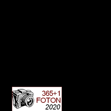
Deltagit och gått i mål: