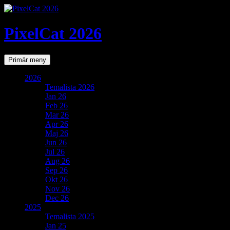
PixelCat 2026
Sök
Gå
Primär meny
till
innehåll
2026
Temalista 2026
Jan 26
Feb 26
Mar 26
Apr 26
Maj 26
Jun 26
Jul 26
Aug 26
Sep 26
Okt 26
Nov 26
Dec 26
2025
Temalista 2025
Jan 25