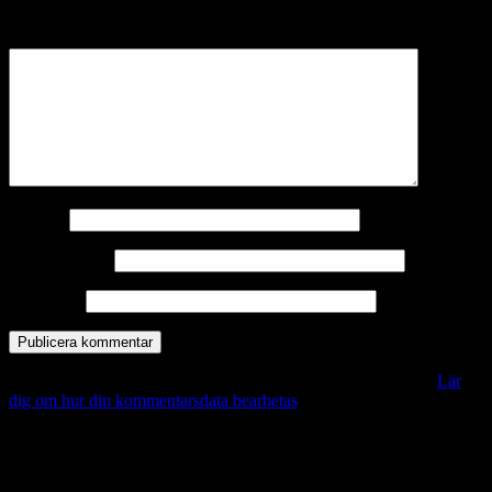
märkta
*
Kommentar
*
Namn
*
E-postadress
*
Webbplats
Denna webbplats använder Akismet för att minska skräppost.
Lär
dig om hur din kommentarsdata bearbetas
.
Vill du veta mer?