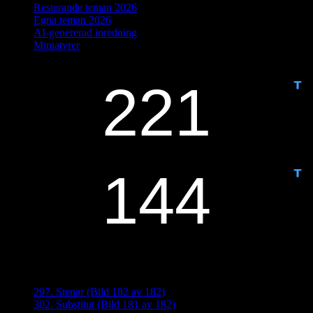
Resterande teman 2026
Egna teman 2026
AI-genererad inredning
Miniatyrer
IDAG ÄR DET DAG NUMMER
ANTAL DAGAR KVAR:
Senaste inläggen
297. Stenar (Bild 182 av 182)
302. Substitut (Bild 181 av 182)