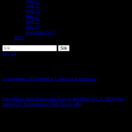
Juli 17
Aug 17
Sept 17
Okt 17
Nov 17
Dec 17
Eget tema 2017
2012
Sök
efter:
Dec 24
107. Hjärtformad (Bild 163 av 366)
10 december 2024
PixelCat
Lämna en kommentar
Inläggsnavigering
Föregående inlägg
Eget tema: Fars favorit (Bild 162 av 366)
Nästa
inlägg
350. Vårvinterljus (Bild 164 av 366)
Lämna ett svar
Din e-postadress kommer inte publiceras.
Obligatoriska fält är