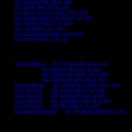
291. Spricka (Bild 180 av 182)
274. Smide (Bild 179 av 182)
251. Rocka sockorna (Bild 178 av 182)
86. Gammalt möter nytt (Bild 177 av 182)
122. Höstlöv (Bild 176 av 182)
347. Vitt (Bild 175 av 182)
283. Sommarutsikt (Bild 174 av 182)
33. Brunch (Bild 173 av 182)
Senaste kommentarer
Agneta Månzon
om
297. Stenar (Bild 182 av 182)
iamalmros
om
88. Gapskratt (Bild 129 av 182)
iamalmros
om
304. Svensk fågel (Bild 136 av 182)
iamalmros
om
362. Överbliven (Bild 158 av 182)
Agneta Månzon
om
304. Svensk fågel (Bild 136 av 182)
Claes Petterson
om
250: Rester (Bild 34 av 365)
Claes Petterson
om
290: Spretigt (Bild 35 av 365)
Claes Petterson
om
167: Kvällsfoto (Bild 36 av 365)
Claes Petterson
om
185: Maj (Bild 37 av 365)
Enlundabosbetraktelser
om
167: Kvällsfoto (Bild 36 av 365)
Meta