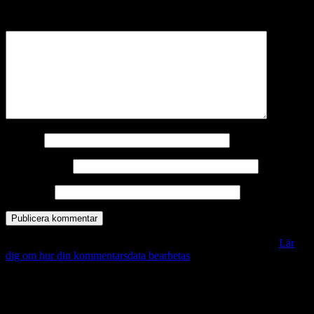
märkta
*
Kommentar
*
Namn
*
E-postadress
*
Webbplats
Denna webbplats använder Akismet för att minska skräppost.
Lär
dig om hur din kommentarsdata bearbetas
.
Vill du veta mer?