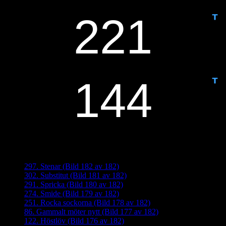
IDAG ÄR DET DAG NUMMER
ANTAL DAGAR KVAR:
Senaste inläggen
297. Stenar (Bild 182 av 182)
302. Substitut (Bild 181 av 182)
291. Spricka (Bild 180 av 182)
274. Smide (Bild 179 av 182)
251. Rocka sockorna (Bild 178 av 182)
86. Gammalt möter nytt (Bild 177 av 182)
122. Höstlöv (Bild 176 av 182)