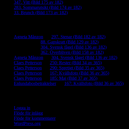
347. Vitt (Bild 175 av 182)
283. Sommarutsikt (Bild 174 av 182)
33. Brunch (Bild 173 av 182)
Senaste kommentarer
Agneta Månzon
om
297. Stenar (Bild 182 av 182)
iamalmros
om
88. Gapskratt (Bild 129 av 182)
iamalmros
om
304. Svensk fågel (Bild 136 av 182)
iamalmros
om
362. Överbliven (Bild 158 av 182)
Agneta Månzon
om
304. Svensk fågel (Bild 136 av 182)
Claes Petterson
om
250: Rester (Bild 34 av 365)
Claes Petterson
om
290: Spretigt (Bild 35 av 365)
Claes Petterson
om
167: Kvällsfoto (Bild 36 av 365)
Claes Petterson
om
185: Maj (Bild 37 av 365)
Enlundabosbetraktelser
om
167: Kvällsfoto (Bild 36 av 365)
Meta
Logga in
Flöde för inlägg
Flöde för kommentarer
WordPress.org