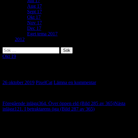
Juli 17
Aug 17
Sept 17
Okt 17
Nov 17
Dec 17
Eget tema 2017
2012
Sök
efter:
Okt 19
110. Hygge (Bild 286 av 365)
26 oktober 2019
PixelCat
Lämna en kommentar
Inläggsnavigering
Föregående inlägg
364. Över öppen eld (Bild 285 av 365)
Nästa
inlägg
121. I betraktarens öga (Bild 287 av 365)
Lämna ett svar
Din e-postadress kommer inte publiceras.
Obligatoriska fält är