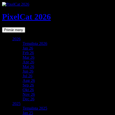
PixelCat 2026
Sök
Gå
Primär meny
till
innehåll
2026
Temalista 2026
Jan 26
Feb 26
Mar 26
Apr 26
Maj 26
Jun 26
Jul 26
Aug 26
Sep 26
Okt 26
Nov 26
Dec 26
2025
Temalista 2025
Jan 25