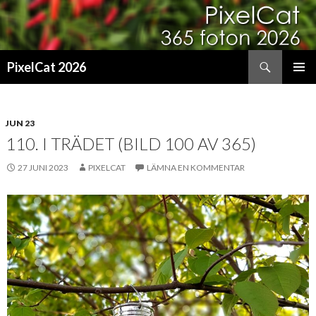
Sök
PixelCat 2026
GÅ
PRIMÄR
TILL
MENY
INNEHÅLL
JUN 23
110. I TRÄDET (BILD 100 AV 365)
27 JUNI 2023
PIXELCAT
LÄMNA EN KOMMENTAR