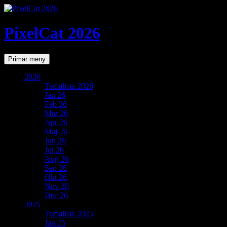
PixelCat 2026
Sök
Gå
Primär meny
till
innehåll
2026
Temalista 2026
Jan 26
Feb 26
Mar 26
Apr 26
Maj 26
Jun 26
Jul 26
Aug 26
Sep 26
Okt 26
Nov 26
Dec 26
2025
Temalista 2025
Jan 25