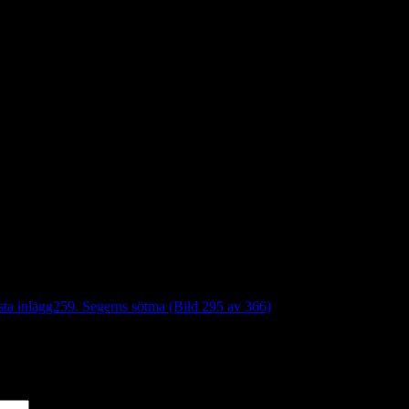
ta inlägg
259. Segerns sötma (Bild 295 av 366)
*