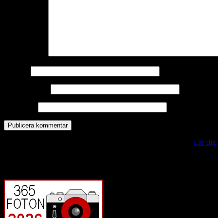
Kommentar
*
Namn
*
E-postadress
*
Webbplats
Denna webbplats använder Akismet för att minska skräppost.
Lär dig
Vill du veta mer?