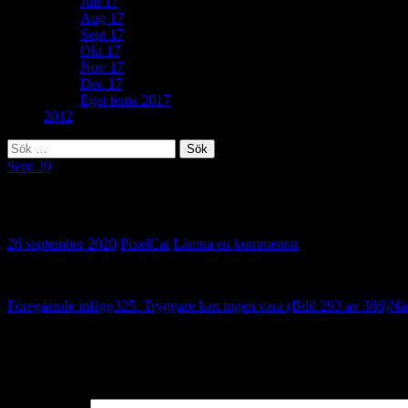
Juli 17
Aug 17
Sept 17
Okt 17
Nov 17
Dec 17
Eget tema 2017
2012
Sök
efter:
Sept 20
82. Flyktig (Bild 294 av 366)
26 september 2020
PixelCat
Lämna en kommentar
Inläggsnavigering
Föregående inlägg
325. Tryggare kan ingen vara (Bild 293 av 366)
Näs
Lämna ett svar
Din e-postadress kommer inte publiceras.
Obligatoriska fält är märkta