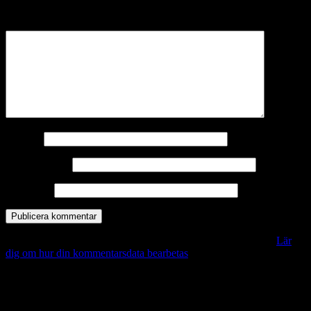
märkta
*
Kommentar
*
Namn
*
E-postadress
*
Webbplats
Denna webbplats använder Akismet för att minska skräppost.
Lär
dig om hur din kommentarsdata bearbetas
.
Vill du veta mer?