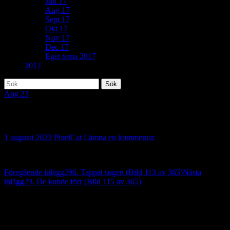
Juli 17
Aug 17
Sept 17
Okt 17
Nov 17
Dec 17
Eget tema 2017
2012
Sök
efter:
Aug 23
114. Inramad (Bild 114 av 365)
1 augusti 2023
PixelCat
Lämna en kommentar
Inläggsnavigering
Föregående inlägg
296. Tappat sugen (Bild 113 av 365)
Nästa
inlägg
29. De kunde förr (Bild 115 av 365)
Lämna ett svar
Din e-postadress kommer inte publiceras.
Obligatoriska fält är