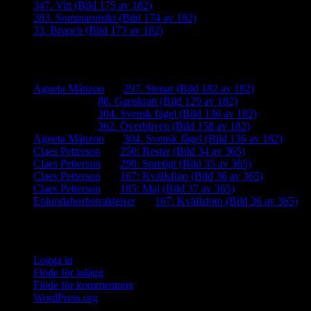
347. Vitt (Bild 175 av 182)
283. Sommarutsikt (Bild 174 av 182)
33. Brunch (Bild 173 av 182)
Senaste kommentarer
Agneta Månzon
om
297. Stenar (Bild 182 av 182)
iamalmros
om
88. Gapskratt (Bild 129 av 182)
iamalmros
om
304. Svensk fågel (Bild 136 av 182)
iamalmros
om
362. Överbliven (Bild 158 av 182)
Agneta Månzon
om
304. Svensk fågel (Bild 136 av 182)
Claes Petterson
om
250: Rester (Bild 34 av 365)
Claes Petterson
om
290: Spretigt (Bild 35 av 365)
Claes Petterson
om
167: Kvällsfoto (Bild 36 av 365)
Claes Petterson
om
185: Maj (Bild 37 av 365)
Enlundabosbetraktelser
om
167: Kvällsfoto (Bild 36 av 365)
Meta
Logga in
Flöde för inlägg
Flöde för kommentarer
WordPress.org