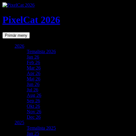
PixelCat 2026
Sök
Gå
Primär meny
till
innehåll
2026
Temalista 2026
Jan 26
Feb 26
Mar 26
Apr 26
Maj 26
Jun 26
Jul 26
Aug 26
Sep 26
Okt 26
Nov 26
Dec 26
2025
Temalista 2025
Jan 25