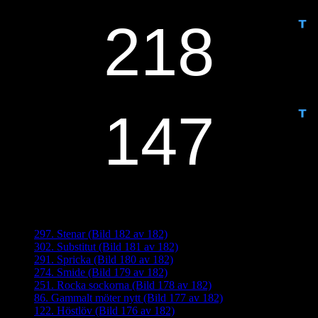
IDAG ÄR DET DAG NUMMER
ANTAL DAGAR KVAR:
Senaste inläggen
297. Stenar (Bild 182 av 182)
302. Substitut (Bild 181 av 182)
291. Spricka (Bild 180 av 182)
274. Smide (Bild 179 av 182)
251. Rocka sockorna (Bild 178 av 182)
86. Gammalt möter nytt (Bild 177 av 182)
122. Höstlöv (Bild 176 av 182)