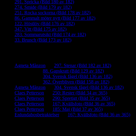
291. Spricka (Bild 180 av 182)
274. Smide (Bild 179 av 182)
251. Rocka sockorna (Bild 178 av 182)
86. Gammalt möter nytt (Bild 177 av 182)
122. Höstlöv (Bild 176 av 182)
347. Vitt (Bild 175 av 182)
283. Sommarutsikt (Bild 174 av 182)
33. Brunch (Bild 173 av 182)
Senaste kommentarer
Agneta Månzon
om
297. Stenar (Bild 182 av 182)
iamalmros
om
88. Gapskratt (Bild 129 av 182)
iamalmros
om
304. Svensk fågel (Bild 136 av 182)
iamalmros
om
362. Överbliven (Bild 158 av 182)
Agneta Månzon
om
304. Svensk fågel (Bild 136 av 182)
Claes Petterson
om
250: Rester (Bild 34 av 365)
Claes Petterson
om
290: Spretigt (Bild 35 av 365)
Claes Petterson
om
167: Kvällsfoto (Bild 36 av 365)
Claes Petterson
om
185: Maj (Bild 37 av 365)
Enlundabosbetraktelser
om
167: Kvällsfoto (Bild 36 av 365)
Meta