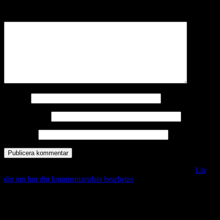
märkta
*
Kommentar
*
Namn
*
E-postadress
*
Webbplats
Denna webbplats använder Akismet för att minska skräppost.
Lär
dig om hur din kommentarsdata bearbetas
.
Vill du veta mer?