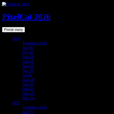
PixelCat 2026
Sök
Gå
Primär meny
till
innehåll
2026
Temalista 2026
Jan 26
Feb 26
Mar 26
Apr 26
Maj 26
Jun 26
Jul 26
Aug 26
Sep 26
Okt 26
Nov 26
Dec 26
2025
Temalista 2025
Jan 25