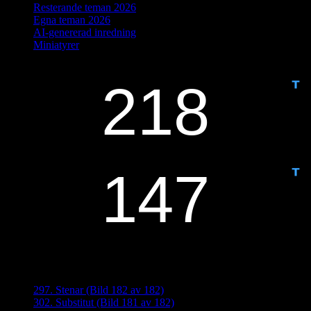
Resterande teman 2026
Egna teman 2026
AI-genererad inredning
Miniatyrer
IDAG ÄR DET DAG NUMMER
ANTAL DAGAR KVAR:
Senaste inläggen
297. Stenar (Bild 182 av 182)
302. Substitut (Bild 181 av 182)