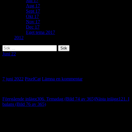
Juli 17
Aug 17
Sept 17
Okt 17
Nov 17
Dec 17
Eget tema 2017
2012
Sök
efter:
Juni 22
117. Håller koll (Bild 75 av 365)
7 juni 2022
PixelCat
Lämna en kommentar
Inläggsnavigering
Föregående inlägg
306. Temadag (Bild 74 av 365)
Nästa inlägg
121. I
balans (Bild 76 av 365)
Lämna ett svar
Din e-postadress kommer inte publiceras.
Obligatoriska fält är