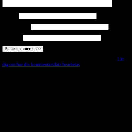
Namn
*
E-postadress
*
Webbplats
Denna webbplats använder Akismet för att minska skräppost.
Lär
dig om hur din kommentarsdata bearbetas
.
Vill du veta mer?
Deltagit och gått i mål: