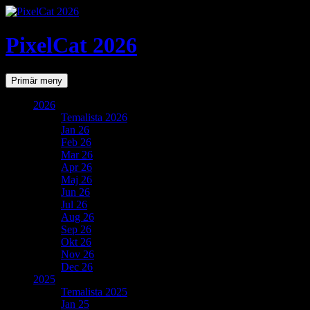
PixelCat 2026
Sök
Gå
Primär meny
till
innehåll
2026
Temalista 2026
Jan 26
Feb 26
Mar 26
Apr 26
Maj 26
Jun 26
Jul 26
Aug 26
Sep 26
Okt 26
Nov 26
Dec 26
2025
Temalista 2025
Jan 25