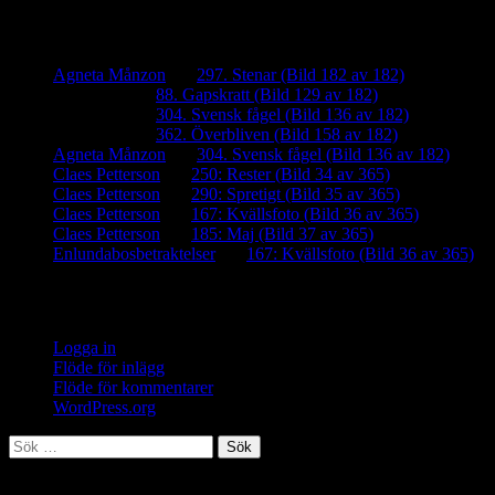
Senaste kommentarer
Agneta Månzon
om
297. Stenar (Bild 182 av 182)
iamalmros
om
88. Gapskratt (Bild 129 av 182)
iamalmros
om
304. Svensk fågel (Bild 136 av 182)
iamalmros
om
362. Överbliven (Bild 158 av 182)
Agneta Månzon
om
304. Svensk fågel (Bild 136 av 182)
Claes Petterson
om
250: Rester (Bild 34 av 365)
Claes Petterson
om
290: Spretigt (Bild 35 av 365)
Claes Petterson
om
167: Kvällsfoto (Bild 36 av 365)
Claes Petterson
om
185: Maj (Bild 37 av 365)
Enlundabosbetraktelser
om
167: Kvällsfoto (Bild 36 av 365)
Meta
Logga in
Flöde för inlägg
Flöde för kommentarer
WordPress.org
Sök
efter:
Meta