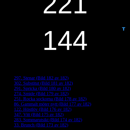
ANTAL DAGAR KVAR:
Senaste inläggen
297. Stenar (Bild 182 av 182)
302. Substitut (Bild 181 av 182)
291. Spricka (Bild 180 av 182)
274. Smide (Bild 179 av 182)
251. Rocka sockorna (Bild 178 av 182)
86. Gammalt möter nytt (Bild 177 av 182)
122. Höstlöv (Bild 176 av 182)
347. Vitt (Bild 175 av 182)
283. Sommarutsikt (Bild 174 av 182)
33. Brunch (Bild 173 av 182)