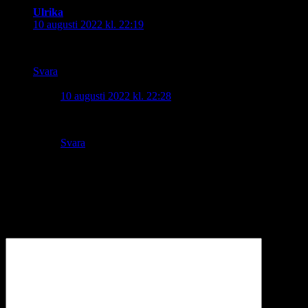
Ulrika
skriver:
10 augusti 2022 kl. 22:19
Spafyren på havsbadet?
Svara
PixelCat
skriver:
10 augusti 2022 kl. 22:28
Japp, stämmer bra. 🙂
Svara
Lämna ett svar
Din e-postadress kommer inte publiceras.
Obligatoriska fält är
märkta
*
Kommentar
*