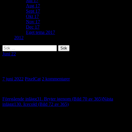
Juli 17
Aug 17
Sept 17
Okt 17
Nov 17
Dec 17
Eget tema 2017
2012
Sök
efter:
Juni 22
332. Utomhusbad (Bild 71 av 365)
7 juni 2022
PixelCat
2 kommentarer
Inläggsnavigering
Föregående inlägg
31. Bryter igenom (Bild 70 av 365)
Nästa
inlägg
130. Icecold (Bild 72 av 365)
2 reaktion på “332. Utomhusbad (Bild 71
av 365)”