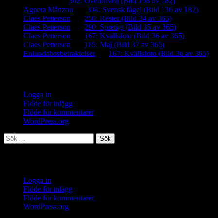
iamalmros
om
362. Överbliven (Bild 158 av 182)
Agneta Månzon
om
304. Svensk fågel (Bild 136 av 182)
Claes Petterson
om
250: Rester (Bild 34 av 365)
Claes Petterson
om
290: Spretigt (Bild 35 av 365)
Claes Petterson
om
167: Kvällsfoto (Bild 36 av 365)
Claes Petterson
om
185: Maj (Bild 37 av 365)
Enlundabosbetraktelser
om
167: Kvällsfoto (Bild 36 av 365)
Meta
Logga in
Flöde för inlägg
Flöde för kommentarer
WordPress.org
Sök
efter:
Meta
Logga in
Flöde för inlägg
Flöde för kommentarer
WordPress.org