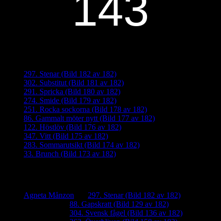
Senaste inläggen
297. Stenar (Bild 182 av 182)
302. Substitut (Bild 181 av 182)
291. Spricka (Bild 180 av 182)
274. Smide (Bild 179 av 182)
251. Rocka sockorna (Bild 178 av 182)
86. Gammalt möter nytt (Bild 177 av 182)
122. Höstlöv (Bild 176 av 182)
347. Vitt (Bild 175 av 182)
283. Sommarutsikt (Bild 174 av 182)
33. Brunch (Bild 173 av 182)
Senaste kommentarer
Agneta Månzon
om
297. Stenar (Bild 182 av 182)
iamalmros
om
88. Gapskratt (Bild 129 av 182)
iamalmros
om
304. Svensk fågel (Bild 136 av 182)