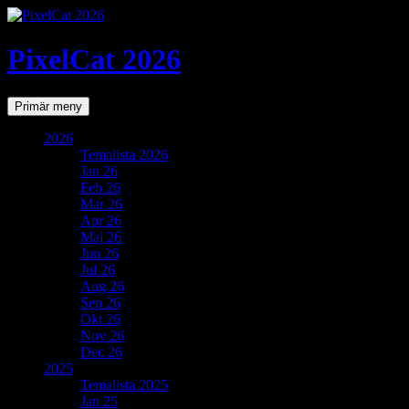
PixelCat 2026
Sök
Gå
Primär meny
till
innehåll
2026
Temalista 2026
Jan 26
Feb 26
Mar 26
Apr 26
Maj 26
Jun 26
Jul 26
Aug 26
Sep 26
Okt 26
Nov 26
Dec 26
2025
Temalista 2025
Jan 25