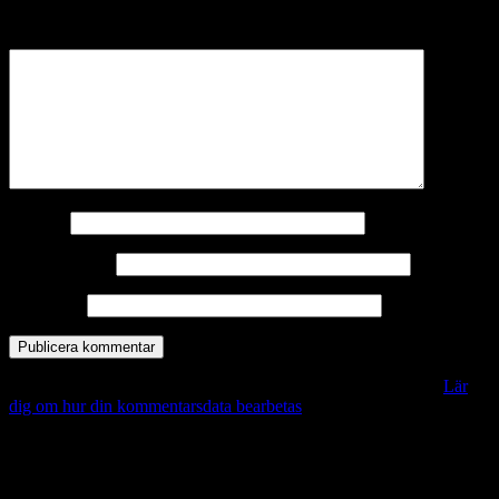
märkta
*
Kommentar
*
Namn
*
E-postadress
*
Webbplats
Denna webbplats använder Akismet för att minska skräppost.
Lär
dig om hur din kommentarsdata bearbetas
.
Vill du veta mer?