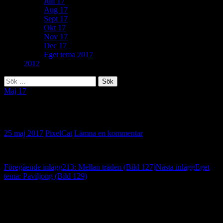
Juli 17
Aug 17
Sept 17
Okt 17
Nov 17
Dec 17
Eget tema 2017
2012
Sök
efter:
Maj 17
282: Skuggfigurer (Bild 128)
25 maj 2017
PixelCat
Lämna en kommentar
Inläggsnavigering
Föregående inlägg
213: Mellan träden (Bild 127)
Nästa inlägg
Eget
tema: Paviljong (Bild 129)
Lämna ett svar
Din e-postadress kommer inte publiceras.
Obligatoriska fält är