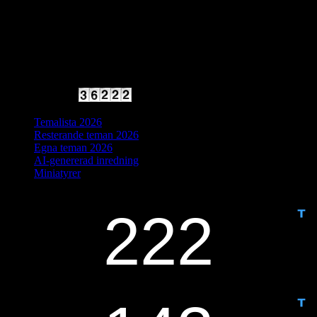
2025 Halvfart
Antal besökare:
Temalista 2026
Resterande teman 2026
Egna teman 2026
AI-genererad inredning
Miniatyrer
IDAG ÄR DET DAG NUMMER
ANTAL DAGAR KVAR: