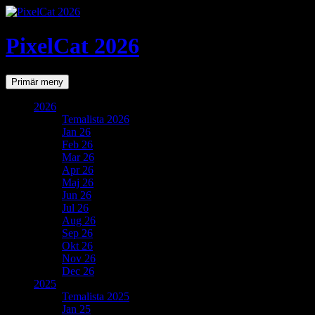
PixelCat 2026
Sök
Gå
Primär meny
till
innehåll
2026
Temalista 2026
Jan 26
Feb 26
Mar 26
Apr 26
Maj 26
Jun 26
Jul 26
Aug 26
Sep 26
Okt 26
Nov 26
Dec 26
2025
Temalista 2025
Jan 25