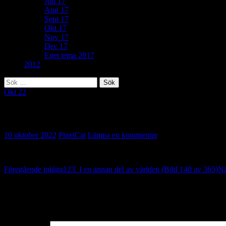
Juli 17
Aug 17
Sept 17
Okt 17
Nov 17
Dec 17
Eget tema 2017
2012
Sök
efter:
Okt 22
13. Balkongsäsong (Bild 141 av 365)
10 oktober 2022
PixelCat
Lämna en kommentar
Inläggsnavigering
Föregående inlägg
123. I en annan del av världen (Bild 140 av 365)
Nä
Lämna ett svar
Din e-postadress kommer inte publiceras.
Obligatoriska fält är märkta