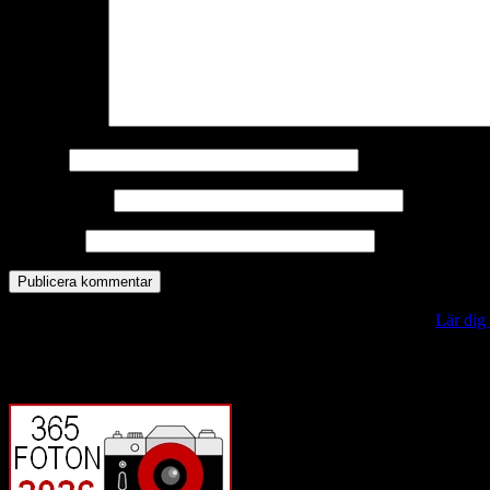
Kommentar
*
Namn
*
E-postadress
*
Webbplats
Denna webbplats använder Akismet för att minska skräppost.
Lär dig
Vill du veta mer?