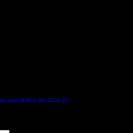
sta inlägg
34. Bäck (Bild 142 av 365)
*