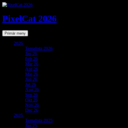
PixelCat 2026
Sök
Gå
Primär meny
till
innehåll
2026
Temalista 2026
Jan 26
Feb 26
Mar 26
Apr 26
Maj 26
Jun 26
Jul 26
Aug 26
Sep 26
Okt 26
Nov 26
Dec 26
2025
Temalista 2025
Jan 25