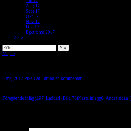
Juli 17
Aug 17
Sept 17
Okt 17
Nov 17
Dec 17
Eget tema 2017
2012
Sök
efter:
Maj 17
136: Hopkrupen (Bild 77)
8 maj 2017
PixelCat
Lämna en kommentar
Inläggsnavigering
Föregående inlägg
197: Laddat! (Bild 76)
Nästa inlägg
6: Andra sidan (
Lämna ett svar
Din e-postadress kommer inte publiceras.
Obligatoriska fält är märkta