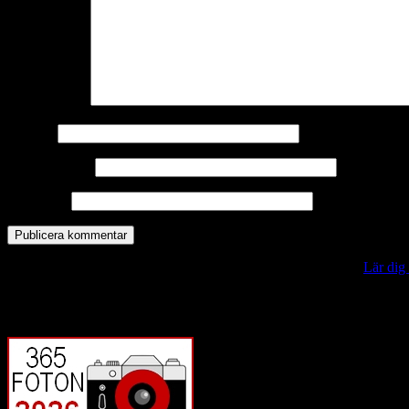
Kommentar
*
Namn
*
E-postadress
*
Webbplats
Denna webbplats använder Akismet för att minska skräppost.
Lär dig
Vill du veta mer?