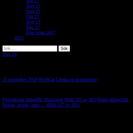
Juli 17
Aug 17
Sept 17
Okt 17
Nov 17
Dec 17
Eget tema 2017
2012
Sök
efter:
Nov 19
144. Jukebox (Bild 326 av 365)
11 november 2019
PixelCat
Lämna en kommentar
Inläggsnavigering
Föregående inlägg
96. Hackspett (Bild 325 av 365)
Nästa inlägg
104.
Hoppe, hoppe, hare … (Bild 327 av 365)
Lämna ett svar
Din e-postadress kommer inte publiceras.
Obligatoriska fält är