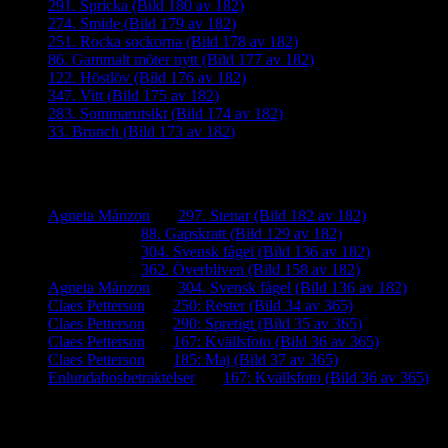
291. Spricka (Bild 180 av 182)
274. Smide (Bild 179 av 182)
251. Rocka sockorna (Bild 178 av 182)
86. Gammalt möter nytt (Bild 177 av 182)
122. Höstlöv (Bild 176 av 182)
347. Vitt (Bild 175 av 182)
283. Sommarutsikt (Bild 174 av 182)
33. Brunch (Bild 173 av 182)
Senaste kommentarer
Agneta Månzon
om
297. Stenar (Bild 182 av 182)
iamalmros
om
88. Gapskratt (Bild 129 av 182)
iamalmros
om
304. Svensk fågel (Bild 136 av 182)
iamalmros
om
362. Överbliven (Bild 158 av 182)
Agneta Månzon
om
304. Svensk fågel (Bild 136 av 182)
Claes Petterson
om
250: Rester (Bild 34 av 365)
Claes Petterson
om
290: Spretigt (Bild 35 av 365)
Claes Petterson
om
167: Kvällsfoto (Bild 36 av 365)
Claes Petterson
om
185: Maj (Bild 37 av 365)
Enlundabosbetraktelser
om
167: Kvällsfoto (Bild 36 av 365)
Meta