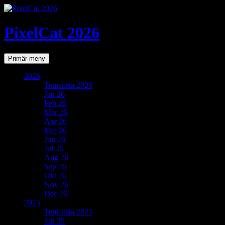
PixelCat 2026
Sök
Gå
Primär meny
till
innehåll
2026
Temalista 2026
Jan 26
Feb 26
Mar 26
Apr 26
Maj 26
Jun 26
Jul 26
Aug 26
Sep 26
Okt 26
Nov 26
Dec 26
2025
Temalista 2025
Jan 25