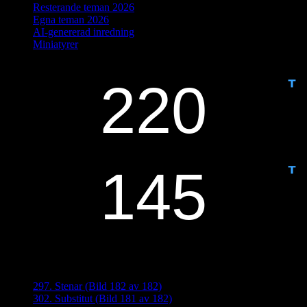
Resterande teman 2026
Egna teman 2026
AI-genererad inredning
Miniatyrer
IDAG ÄR DET DAG NUMMER
ANTAL DAGAR KVAR:
Senaste inläggen
297. Stenar (Bild 182 av 182)
302. Substitut (Bild 181 av 182)