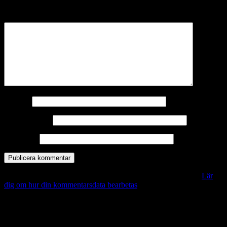
märkta
*
Kommentar
*
Namn
*
E-postadress
*
Webbplats
Denna webbplats använder Akismet för att minska skräppost.
Lär
dig om hur din kommentarsdata bearbetas
.
Vill du veta mer?