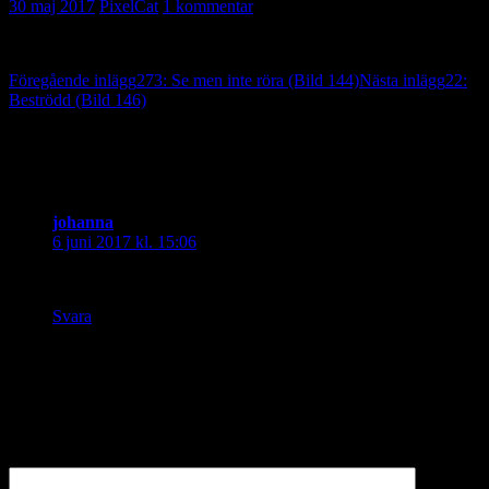
30 maj 2017
PixelCat
1 kommentar
Inläggsnavigering
Föregående inlägg
273: Se men inte röra (Bild 144)
Nästa inlägg
22:
Beströdd (Bild 146)
En reaktion på “21: Beautiful nightmare
(Bild 145)”
johanna
skriver:
6 juni 2017 kl. 15:06
som taget ur en skräckfilm
Svara
Lämna ett svar
Din e-postadress kommer inte publiceras.
Obligatoriska fält är
märkta
*
Kommentar
*