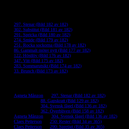
Senaste inläggen
297. Stenar (Bild 182 av 182)
302. Substitut (Bild 181 av 182)
291. Spricka (Bild 180 av 182)
274. Smide (Bild 179 av 182)
251. Rocka sockorna (Bild 178 av 182)
86. Gammalt möter nytt (Bild 177 av 182)
122. Höstlöv (Bild 176 av 182)
347. Vitt (Bild 175 av 182)
283. Sommarutsikt (Bild 174 av 182)
33. Brunch (Bild 173 av 182)
Senaste kommentarer
Agneta Månzon
om
297. Stenar (Bild 182 av 182)
iamalmros
om
88. Gapskratt (Bild 129 av 182)
iamalmros
om
304. Svensk fågel (Bild 136 av 182)
iamalmros
om
362. Överbliven (Bild 158 av 182)
Agneta Månzon
om
304. Svensk fågel (Bild 136 av 182)
Claes Petterson
om
250: Rester (Bild 34 av 365)
Claes Petterson
om
290: Spretigt (Bild 35 av 365)