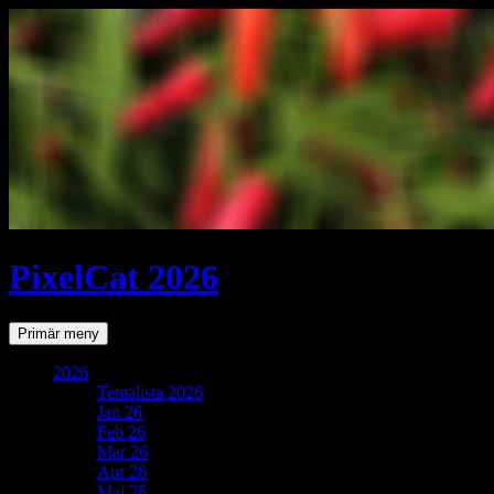
PixelCat 2026
Sök
Gå
Primär meny
till
innehåll
2026
Temalista 2026
Jan 26
Feb 26
Mar 26
Apr 26
Maj 26