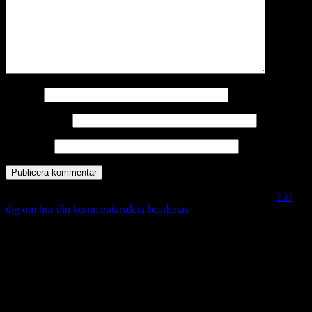
Namn
*
E-postadress
*
Webbplats
Denna webbplats använder Akismet för att minska skräppost.
Lär
dig om hur din kommentarsdata bearbetas
.
Vill du veta mer?
Deltagit och gått i mål: