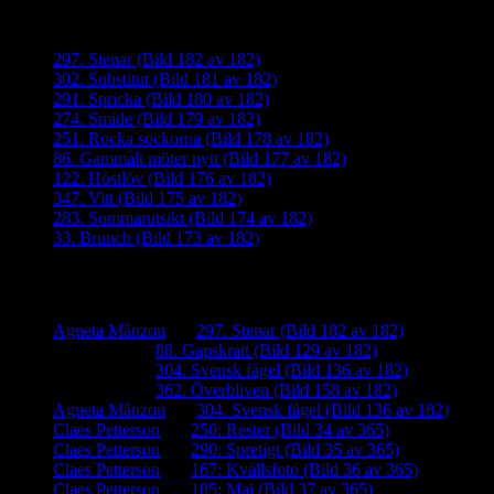
Senaste inläggen
297. Stenar (Bild 182 av 182)
302. Substitut (Bild 181 av 182)
291. Spricka (Bild 180 av 182)
274. Smide (Bild 179 av 182)
251. Rocka sockorna (Bild 178 av 182)
86. Gammalt möter nytt (Bild 177 av 182)
122. Höstlöv (Bild 176 av 182)
347. Vitt (Bild 175 av 182)
283. Sommarutsikt (Bild 174 av 182)
33. Brunch (Bild 173 av 182)
Senaste kommentarer
Agneta Månzon
om
297. Stenar (Bild 182 av 182)
iamalmros
om
88. Gapskratt (Bild 129 av 182)
iamalmros
om
304. Svensk fågel (Bild 136 av 182)
iamalmros
om
362. Överbliven (Bild 158 av 182)
Agneta Månzon
om
304. Svensk fågel (Bild 136 av 182)
Claes Petterson
om
250: Rester (Bild 34 av 365)
Claes Petterson
om
290: Spretigt (Bild 35 av 365)
Claes Petterson
om
167: Kvällsfoto (Bild 36 av 365)
Claes Petterson
om
185: Maj (Bild 37 av 365)