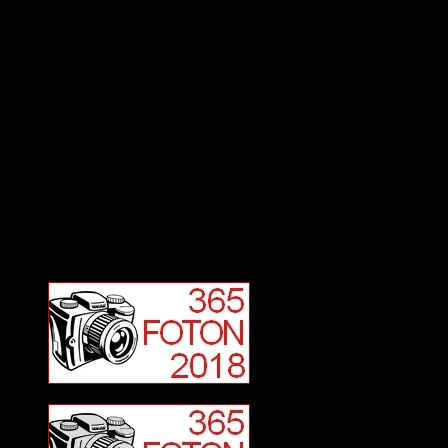
Deltagit och gått i mål: