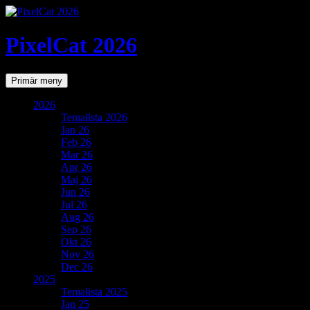
PixelCat 2026
Sök
Gå
Primär meny
till
innehåll
2026
Temalista 2026
Jan 26
Feb 26
Mar 26
Apr 26
Maj 26
Jun 26
Jul 26
Aug 26
Sep 26
Okt 26
Nov 26
Dec 26
2025
Temalista 2025
Jan 25