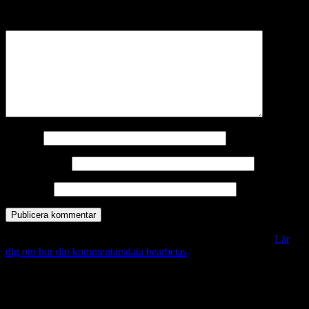
märkta
*
Kommentar
*
Namn
*
E-postadress
*
Webbplats
Denna webbplats använder Akismet för att minska skräppost.
Lär
dig om hur din kommentarsdata bearbetas
.
Vill du veta mer?