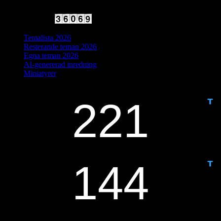
2025 Halvfart
Antal besökare:
Temalista 2026
Resterande teman 2026
Egna teman 2026
AI-genererad inredning
Miniatyrer
IDAG ÄR DET DAG NUMMER
ANTAL DAGAR KVAR: