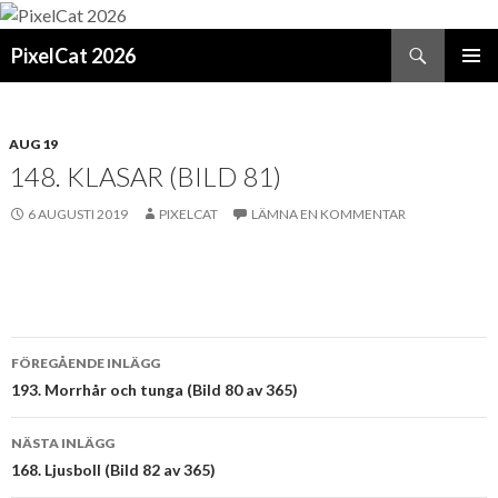
Sök
PixelCat 2026
GÅ
PRIMÄR
TILL
MENY
INNEHÅLL
AUG 19
148. KLASAR (BILD 81)
6 AUGUSTI 2019
PIXELCAT
LÄMNA EN KOMMENTAR
Inläggsnavigering
FÖREGÅENDE INLÄGG
193. Morrhår och tunga (Bild 80 av 365)
NÄSTA INLÄGG
168. Ljusboll (Bild 82 av 365)