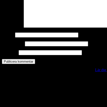
Kommentar
*
Namn
*
E-postadress
*
Webbplats
Denna webbplats använder Akismet för att minska skräppost.
Lär dig
Vill du veta mer?
Deltagit och gått i mål: