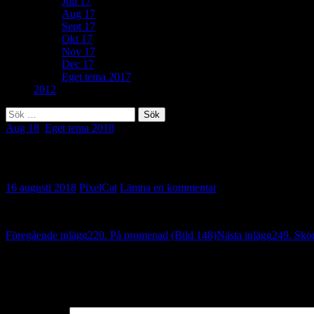
Juli 17
Aug 17
Sept 17
Okt 17
Nov 17
Dec 17
Eget tema 2017
2012
Sök
efter:
Aug 18
,
Eget tema 2018
Eget tema: Underhållsarbete (Bild 149)
16 augusti 2018
PixelCat
Lämna en kommentar
Inläggsnavigering
Föregående inlägg
220. På promenad (Bild 148)
Nästa inlägg
249. Skör
Lämna ett svar
Din e-postadress kommer inte publiceras.
Obligatoriska fält är märkta