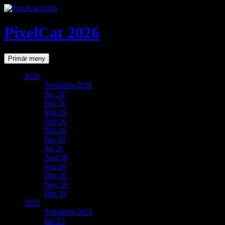
PixelCat 2026
Sök
Gå
Primär meny
till
innehåll
2026
Temalista 2026
Jan 26
Feb 26
Mar 26
Apr 26
Maj 26
Jun 26
Jul 26
Aug 26
Sep 26
Okt 26
Nov 26
Dec 26
2025
Temalista 2025
Jan 25