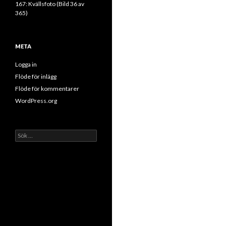
167: Kvällsfoto (Bild 36 av
365)
META
Logga in
Flöde för inlägg
Flöde för kommentarer
WordPress.org
Sök
efter: