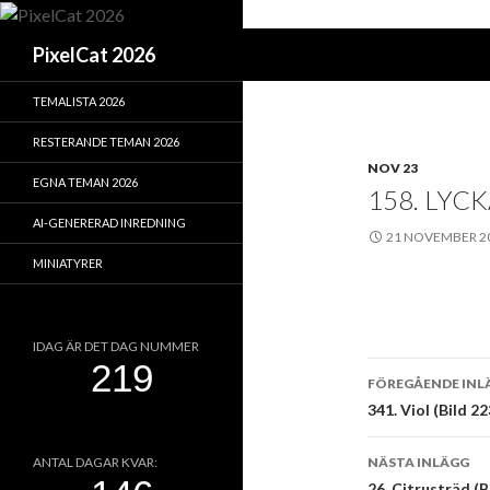
Sök
PixelCat 2026
TEMALISTA 2026
RESTERANDE TEMAN 2026
NOV 23
EGNA TEMAN 2026
158. LYCK
AI-GENERERAD INREDNING
21 NOVEMBER 2
MINIATYRER
IDAG ÄR DET DAG NUMMER
Inläggsna
FÖREGÅENDE INL
341. Viol (Bild 22
NÄSTA INLÄGG
ANTAL DAGAR KVAR:
26. Citrusträd (B