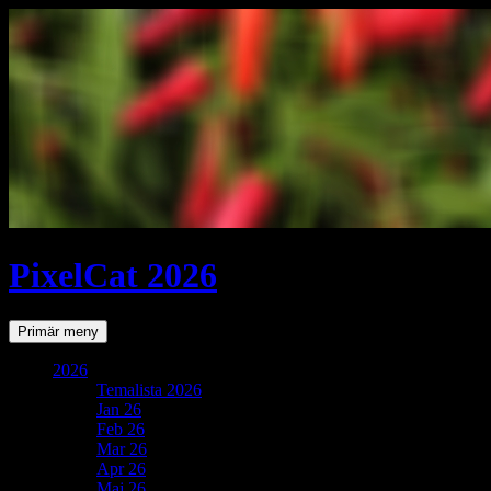
PixelCat 2026
Sök
Gå
Primär meny
till
innehåll
2026
Temalista 2026
Jan 26
Feb 26
Mar 26
Apr 26
Maj 26