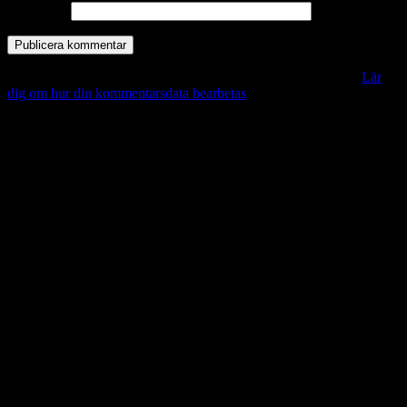
Webbplats
Denna webbplats använder Akismet för att minska skräppost.
Lär
dig om hur din kommentarsdata bearbetas
.
Vill du veta mer?
Deltagit och gått i mål: