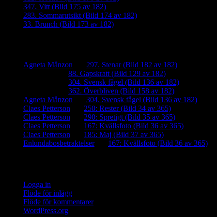
347. Vitt (Bild 175 av 182)
283. Sommarutsikt (Bild 174 av 182)
33. Brunch (Bild 173 av 182)
Senaste kommentarer
Agneta Månzon
om
297. Stenar (Bild 182 av 182)
iamalmros
om
88. Gapskratt (Bild 129 av 182)
iamalmros
om
304. Svensk fågel (Bild 136 av 182)
iamalmros
om
362. Överbliven (Bild 158 av 182)
Agneta Månzon
om
304. Svensk fågel (Bild 136 av 182)
Claes Petterson
om
250: Rester (Bild 34 av 365)
Claes Petterson
om
290: Spretigt (Bild 35 av 365)
Claes Petterson
om
167: Kvällsfoto (Bild 36 av 365)
Claes Petterson
om
185: Maj (Bild 37 av 365)
Enlundabosbetraktelser
om
167: Kvällsfoto (Bild 36 av 365)
Meta
Logga in
Flöde för inlägg
Flöde för kommentarer
WordPress.org