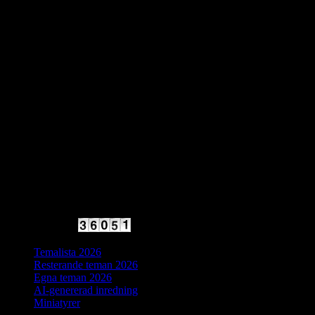
2025 Halvfart
Antal besökare:
Temalista 2026
Resterande teman 2026
Egna teman 2026
AI-genererad inredning
Miniatyrer