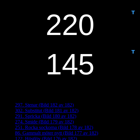
IDAG ÄR DET DAG NUMMER
ANTAL DAGAR KVAR:
Senaste inläggen
297. Stenar (Bild 182 av 182)
302. Substitut (Bild 181 av 182)
291. Spricka (Bild 180 av 182)
274. Smide (Bild 179 av 182)
251. Rocka sockorna (Bild 178 av 182)
86. Gammalt möter nytt (Bild 177 av 182)
122. Höstlöv (Bild 176 av 182)