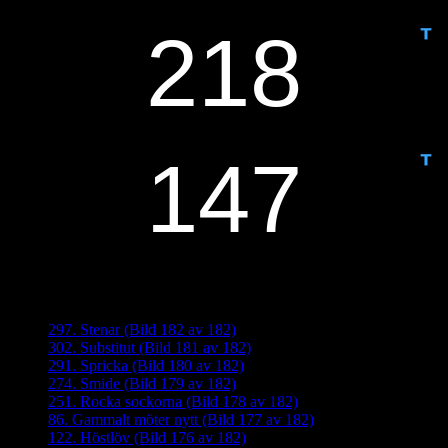
IDAG ÄR DET DAG NUMMER
ANTAL DAGAR KVAR:
Senaste inläggen
297. Stenar (Bild 182 av 182)
302. Substitut (Bild 181 av 182)
291. Spricka (Bild 180 av 182)
274. Smide (Bild 179 av 182)
251. Rocka sockorna (Bild 178 av 182)
86. Gammalt möter nytt (Bild 177 av 182)
122. Höstlöv (Bild 176 av 182)