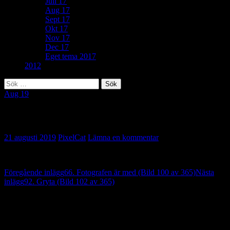
Juli 17
Aug 17
Sept 17
Okt 17
Nov 17
Dec 17
Eget tema 2017
2012
Sök
efter:
Aug 19
167. Livet är skönt… (Bild 101 av 365)
21 augusti 2019
PixelCat
Lämna en kommentar
Inläggsnavigering
Föregående inlägg
66. Fotografen är med (Bild 100 av 365)
Nästa
inlägg
92. Gryta (Bild 102 av 365)
Lämna ett svar
Din e-postadress kommer inte publiceras.
Obligatoriska fält är