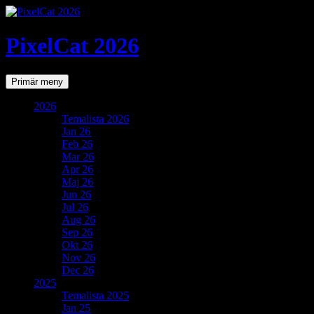
PixelCat 2026
Sök
Gå
Primär meny
till
innehåll
2026
Temalista 2026
Jan 26
Feb 26
Mar 26
Apr 26
Maj 26
Jun 26
Jul 26
Aug 26
Sep 26
Okt 26
Nov 26
Dec 26
2025
Temalista 2025
Jan 25