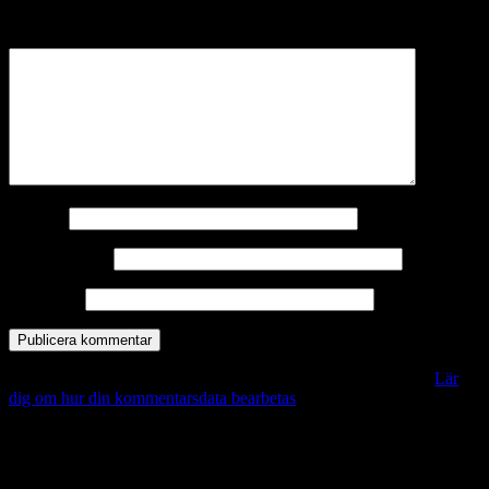
märkta
*
Kommentar
*
Namn
*
E-postadress
*
Webbplats
Denna webbplats använder Akismet för att minska skräppost.
Lär
dig om hur din kommentarsdata bearbetas
.
Vill du veta mer?