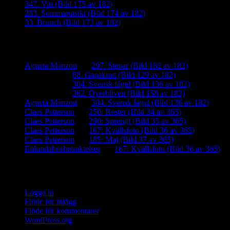
347. Vitt (Bild 175 av 182)
283. Sommarutsikt (Bild 174 av 182)
33. Brunch (Bild 173 av 182)
Senaste kommentarer
Agneta Månzon
om
297. Stenar (Bild 182 av 182)
iamalmros
om
88. Gapskratt (Bild 129 av 182)
iamalmros
om
304. Svensk fågel (Bild 136 av 182)
iamalmros
om
362. Överbliven (Bild 158 av 182)
Agneta Månzon
om
304. Svensk fågel (Bild 136 av 182)
Claes Petterson
om
250: Rester (Bild 34 av 365)
Claes Petterson
om
290: Spretigt (Bild 35 av 365)
Claes Petterson
om
167: Kvällsfoto (Bild 36 av 365)
Claes Petterson
om
185: Maj (Bild 37 av 365)
Enlundabosbetraktelser
om
167: Kvällsfoto (Bild 36 av 365)
Meta
Logga in
Flöde för inlägg
Flöde för kommentarer
WordPress.org