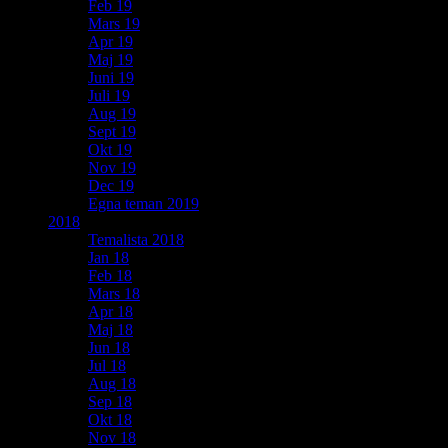
Feb 19
Mars 19
Apr 19
Maj 19
Juni 19
Juli 19
Aug 19
Sept 19
Okt 19
Nov 19
Dec 19
Egna teman 2019
2018
Temalista 2018
Jan 18
Feb 18
Mars 18
Apr 18
Maj 18
Jun 18
Jul 18
Aug 18
Sep 18
Okt 18
Nov 18