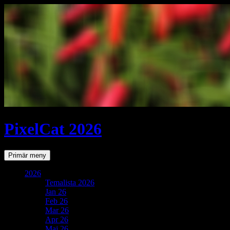
PixelCat 2026
Sök
Gå
Primär meny
till
innehåll
2026
Temalista 2026
Jan 26
Feb 26
Mar 26
Apr 26
Maj 26