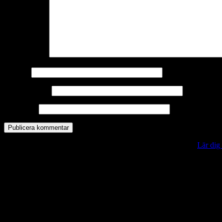
Kommentar
*
Namn
*
E-postadress
*
Webbplats
Denna webbplats använder Akismet för att minska skräppost.
Lär dig
Vill du veta mer?
Deltagit och gått i mål: