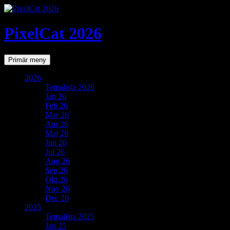
PixelCat 2026
Sök
Gå
Primär meny
till
innehåll
2026
Temalista 2026
Jan 26
Feb 26
Mar 26
Apr 26
Maj 26
Jun 26
Jul 26
Aug 26
Sep 26
Okt 26
Nov 26
Dec 26
2025
Temalista 2025
Jan 25