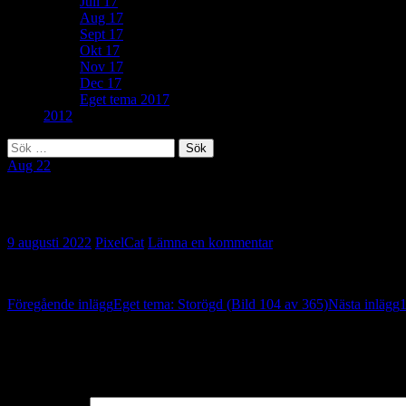
Juli 17
Aug 17
Sept 17
Okt 17
Nov 17
Dec 17
Eget tema 2017
2012
Sök
efter:
Aug 22
171. Lockande (Bild 105 av 365)
9 augusti 2022
PixelCat
Lämna en kommentar
Inläggsnavigering
Föregående inlägg
Eget tema: Storögd (Bild 104 av 365)
Nästa inlägg
1
Lämna ett svar
Din e-postadress kommer inte publiceras.
Obligatoriska fält är märkta