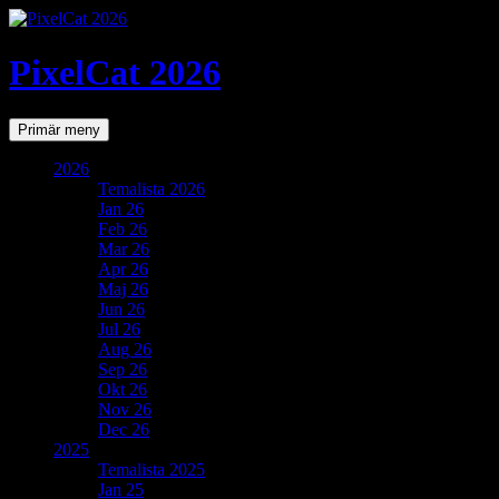
PixelCat 2026
Sök
Gå
Primär meny
till
innehåll
2026
Temalista 2026
Jan 26
Feb 26
Mar 26
Apr 26
Maj 26
Jun 26
Jul 26
Aug 26
Sep 26
Okt 26
Nov 26
Dec 26
2025
Temalista 2025
Jan 25