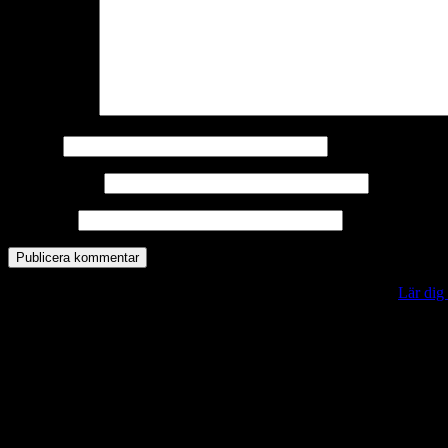
Kommentar
*
Namn
*
E-postadress
*
Webbplats
Denna webbplats använder Akismet för att minska skräppost.
Lär dig
Vill du veta mer?
Deltagit och gått i mål: