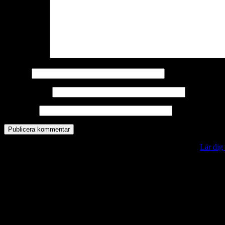
Kommentar
*
Namn
*
E-postadress
*
Webbplats
Denna webbplats använder Akismet för att minska skräppost.
Lär dig
Vill du veta mer?
Deltagit och gått i mål: