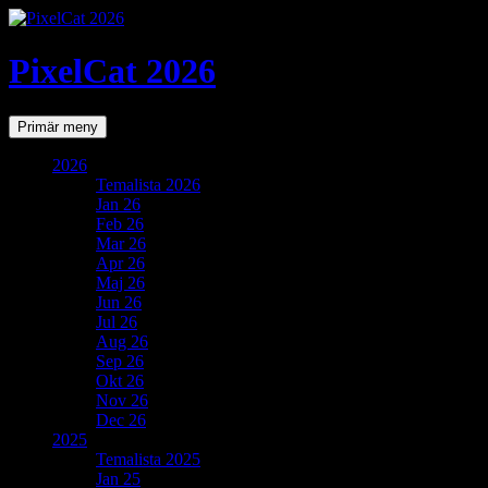
PixelCat 2026
Sök
Gå
Primär meny
till
innehåll
2026
Temalista 2026
Jan 26
Feb 26
Mar 26
Apr 26
Maj 26
Jun 26
Jul 26
Aug 26
Sep 26
Okt 26
Nov 26
Dec 26
2025
Temalista 2025
Jan 25