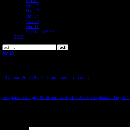
Juli 17
Aug 17
Sept 17
Okt 17
Nov 17
Dec 17
Eget tema 2017
2012
Sök
efter:
Jan 22
176. Låt fantasin spela (Bild 29 av 365)
29 januari 2022
PixelCat
Lämna en kommentar
Inläggsnavigering
Föregående inlägg
292. Strandkonst (Bild 28 av 365)
Nästa inlägg
314.
Lämna ett svar
Din e-postadress kommer inte publiceras.
Obligatoriska fält är märkta