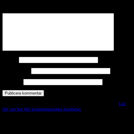
märkta
*
Kommentar
*
Namn
*
E-postadress
*
Webbplats
Denna webbplats använder Akismet för att minska skräppost.
Lär
dig om hur din kommentarsdata bearbetas
.
Vill du veta mer?