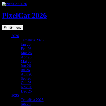
PixelCat 2026
Sök
Gå
Primär meny
till
innehåll
2026
Temalista 2026
Jan 26
Feb 26
Mar 26
Apr 26
Maj 26
Jun 26
Jul 26
Aug 26
Sep 26
Okt 26
Nov 26
Dec 26
2025
Temalista 2025
Jan 25