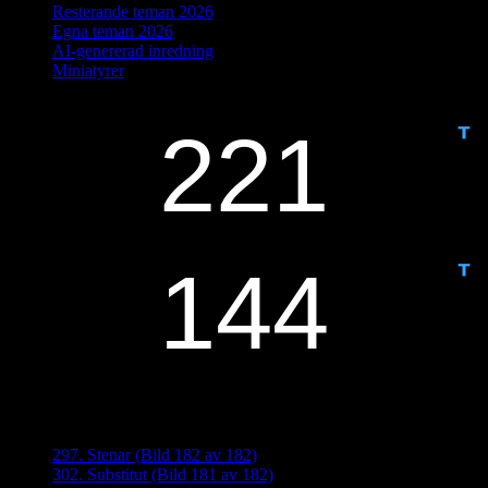
Resterande teman 2026
Egna teman 2026
AI-genererad inredning
Miniatyrer
IDAG ÄR DET DAG NUMMER
ANTAL DAGAR KVAR:
Senaste inläggen
297. Stenar (Bild 182 av 182)
302. Substitut (Bild 181 av 182)