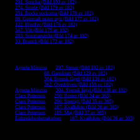
291. Spricka (Bild 180 av 182)
274. Smide (Bild 179 av 182)
251. Rocka sockorna (Bild 178 av 182)
86. Gammalt möter nytt (Bild 177 av 182)
122. Höstlöv (Bild 176 av 182)
347. Vitt (Bild 175 av 182)
283. Sommarutsikt (Bild 174 av 182)
33. Brunch (Bild 173 av 182)
Senaste kommentarer
Agneta Månzon
om
297. Stenar (Bild 182 av 182)
iamalmros
om
88. Gapskratt (Bild 129 av 182)
iamalmros
om
304. Svensk fågel (Bild 136 av 182)
iamalmros
om
362. Överbliven (Bild 158 av 182)
Agneta Månzon
om
304. Svensk fågel (Bild 136 av 182)
Claes Petterson
om
250: Rester (Bild 34 av 365)
Claes Petterson
om
290: Spretigt (Bild 35 av 365)
Claes Petterson
om
167: Kvällsfoto (Bild 36 av 365)
Claes Petterson
om
185: Maj (Bild 37 av 365)
Enlundabosbetraktelser
om
167: Kvällsfoto (Bild 36 av 365)
Meta