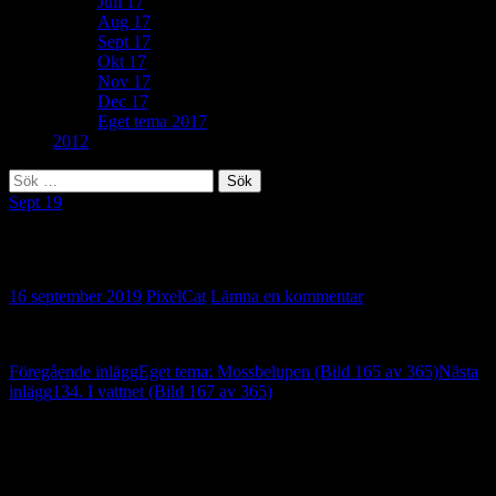
Juli 17
Aug 17
Sept 17
Okt 17
Nov 17
Dec 17
Eget tema 2017
2012
Sök
efter:
Sept 19
178. Mellan husen (Bild 166 av 365)
16 september 2019
PixelCat
Lämna en kommentar
Inläggsnavigering
Föregående inlägg
Eget tema: Mossbelupen (Bild 165 av 365)
Nästa
inlägg
134. I vattnet (Bild 167 av 365)
Lämna ett svar
Din e-postadress kommer inte publiceras.
Obligatoriska fält är