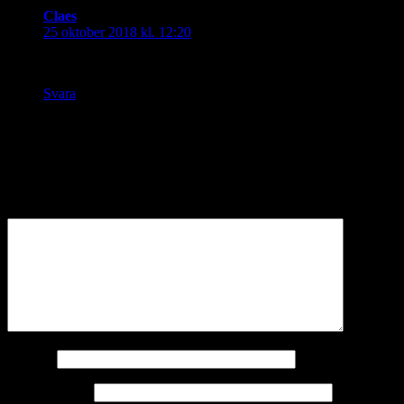
Claes
skriver:
25 oktober 2018 kl. 12:20
Ser gott ut.
Svara
Lämna ett svar
Din e-postadress kommer inte publiceras.
Obligatoriska fält är
märkta
*
Kommentar
*
Namn
*
E-postadress
*