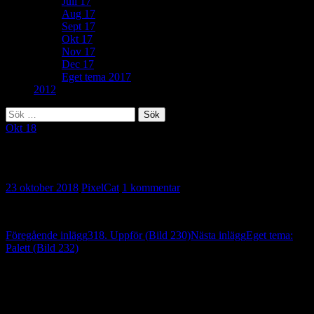
Juli 17
Aug 17
Sept 17
Okt 17
Nov 17
Dec 17
Eget tema 2017
2012
Sök
efter:
Okt 18
178. Mitt i maten (Bild 231)
23 oktober 2018
PixelCat
1 kommentar
Inläggsnavigering
Föregående inlägg
318. Uppför (Bild 230)
Nästa inlägg
Eget tema:
Palett (Bild 232)
En reaktion på “178. Mitt i maten (Bild
231)”