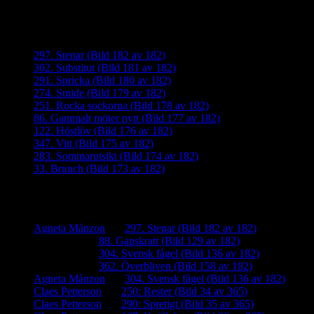
Senaste inläggen
297. Stenar (Bild 182 av 182)
302. Substitut (Bild 181 av 182)
291. Spricka (Bild 180 av 182)
274. Smide (Bild 179 av 182)
251. Rocka sockorna (Bild 178 av 182)
86. Gammalt möter nytt (Bild 177 av 182)
122. Höstlöv (Bild 176 av 182)
347. Vitt (Bild 175 av 182)
283. Sommarutsikt (Bild 174 av 182)
33. Brunch (Bild 173 av 182)
Senaste kommentarer
Agneta Månzon
om
297. Stenar (Bild 182 av 182)
iamalmros
om
88. Gapskratt (Bild 129 av 182)
iamalmros
om
304. Svensk fågel (Bild 136 av 182)
iamalmros
om
362. Överbliven (Bild 158 av 182)
Agneta Månzon
om
304. Svensk fågel (Bild 136 av 182)
Claes Petterson
om
250: Rester (Bild 34 av 365)
Claes Petterson
om
290: Spretigt (Bild 35 av 365)