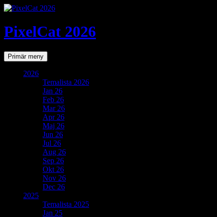
PixelCat 2026
Sök
Gå
Primär meny
till
innehåll
2026
Temalista 2026
Jan 26
Feb 26
Mar 26
Apr 26
Maj 26
Jun 26
Jul 26
Aug 26
Sep 26
Okt 26
Nov 26
Dec 26
2025
Temalista 2025
Jan 25