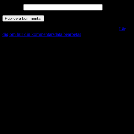
Webbplats
Denna webbplats använder Akismet för att minska skräppost.
Lär
dig om hur din kommentarsdata bearbetas
.
Vill du veta mer?
Deltagit och gått i mål: