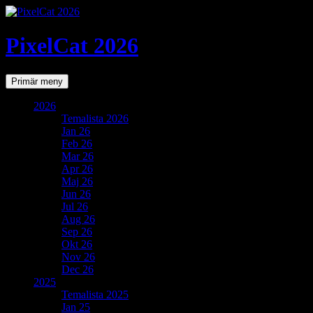
PixelCat 2026
Sök
Gå
Primär meny
till
innehåll
2026
Temalista 2026
Jan 26
Feb 26
Mar 26
Apr 26
Maj 26
Jun 26
Jul 26
Aug 26
Sep 26
Okt 26
Nov 26
Dec 26
2025
Temalista 2025
Jan 25