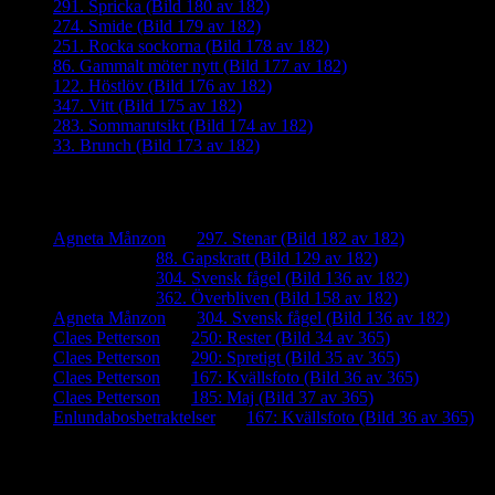
291. Spricka (Bild 180 av 182)
274. Smide (Bild 179 av 182)
251. Rocka sockorna (Bild 178 av 182)
86. Gammalt möter nytt (Bild 177 av 182)
122. Höstlöv (Bild 176 av 182)
347. Vitt (Bild 175 av 182)
283. Sommarutsikt (Bild 174 av 182)
33. Brunch (Bild 173 av 182)
Senaste kommentarer
Agneta Månzon
om
297. Stenar (Bild 182 av 182)
iamalmros
om
88. Gapskratt (Bild 129 av 182)
iamalmros
om
304. Svensk fågel (Bild 136 av 182)
iamalmros
om
362. Överbliven (Bild 158 av 182)
Agneta Månzon
om
304. Svensk fågel (Bild 136 av 182)
Claes Petterson
om
250: Rester (Bild 34 av 365)
Claes Petterson
om
290: Spretigt (Bild 35 av 365)
Claes Petterson
om
167: Kvällsfoto (Bild 36 av 365)
Claes Petterson
om
185: Maj (Bild 37 av 365)
Enlundabosbetraktelser
om
167: Kvällsfoto (Bild 36 av 365)
Meta