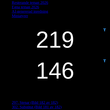
Resterande teman 2026
Egna teman 2026
AI-genererad inredning
Miniatyrer
IDAG ÄR DET DAG NUMMER
ANTAL DAGAR KVAR:
Senaste inläggen
297. Stenar (Bild 182 av 182)
302. Substitut (Bild 181 av 182)