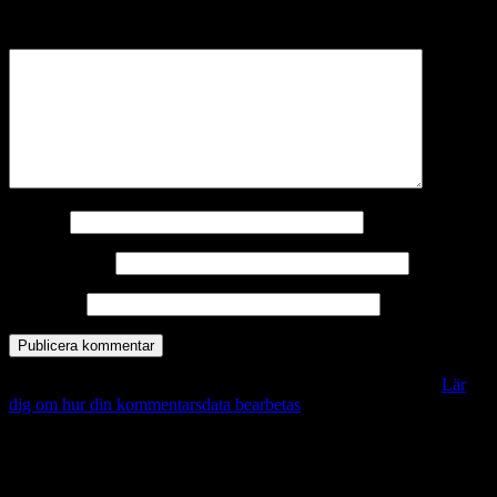
märkta
*
Kommentar
*
Namn
*
E-postadress
*
Webbplats
Denna webbplats använder Akismet för att minska skräppost.
Lär
dig om hur din kommentarsdata bearbetas
.
Vill du veta mer?