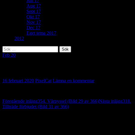
Juli 17
Aug 17
Sept 17
Okt 17
Nov 17
Dec 17
Eget tema 2017
2012
Sök
efter:
Feb 20
179. Mandala (Bild 30 av 366)
16 februari 2020
PixelCat
Lämna en kommentar
Inläggsnavigering
Föregående inlägg
354. Vårpyssel (Bild 29 av 366)
Nästa inlägg
318.
Tillträde förbjudet (Bild 31 av 366)
Lämna ett svar
Din e-postadress kommer inte publiceras.
Obligatoriska fält är