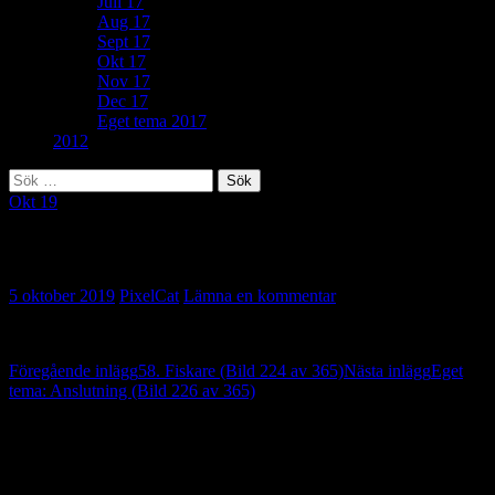
Juli 17
Aug 17
Sept 17
Okt 17
Nov 17
Dec 17
Eget tema 2017
2012
Sök
efter:
Okt 19
179. Meny (Bild 225 av 365)
5 oktober 2019
PixelCat
Lämna en kommentar
Inläggsnavigering
Föregående inlägg
58. Fiskare (Bild 224 av 365)
Nästa inlägg
Eget
tema: Anslutning (Bild 226 av 365)
Lämna ett svar
Din e-postadress kommer inte publiceras.
Obligatoriska fält är