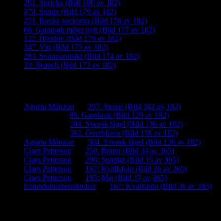
291. Spricka (Bild 180 av 182)
274. Smide (Bild 179 av 182)
251. Rocka sockorna (Bild 178 av 182)
86. Gammalt möter nytt (Bild 177 av 182)
122. Höstlöv (Bild 176 av 182)
347. Vitt (Bild 175 av 182)
283. Sommarutsikt (Bild 174 av 182)
33. Brunch (Bild 173 av 182)
Senaste kommentarer
Agneta Månzon
om
297. Stenar (Bild 182 av 182)
iamalmros
om
88. Gapskratt (Bild 129 av 182)
iamalmros
om
304. Svensk fågel (Bild 136 av 182)
iamalmros
om
362. Överbliven (Bild 158 av 182)
Agneta Månzon
om
304. Svensk fågel (Bild 136 av 182)
Claes Petterson
om
250: Rester (Bild 34 av 365)
Claes Petterson
om
290: Spretigt (Bild 35 av 365)
Claes Petterson
om
167: Kvällsfoto (Bild 36 av 365)
Claes Petterson
om
185: Maj (Bild 37 av 365)
Enlundabosbetraktelser
om
167: Kvällsfoto (Bild 36 av 365)
Meta