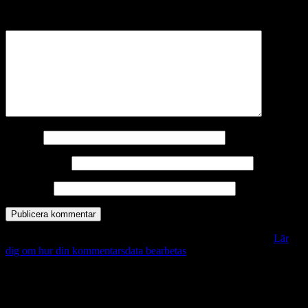
märkta
*
Kommentar
*
Namn
*
E-postadress
*
Webbplats
Denna webbplats använder Akismet för att minska skräppost.
Lär
dig om hur din kommentarsdata bearbetas
.
Vill du veta mer?