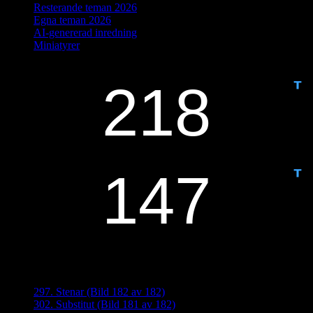
Resterande teman 2026
Egna teman 2026
AI-genererad inredning
Miniatyrer
IDAG ÄR DET DAG NUMMER
ANTAL DAGAR KVAR:
Senaste inläggen
297. Stenar (Bild 182 av 182)
302. Substitut (Bild 181 av 182)