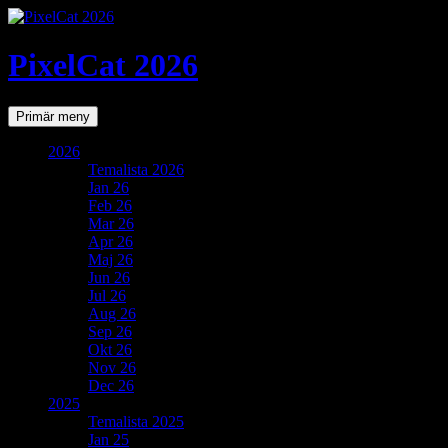
PixelCat 2026
Sök
Gå
Primär meny
till
innehåll
2026
Temalista 2026
Jan 26
Feb 26
Mar 26
Apr 26
Maj 26
Jun 26
Jul 26
Aug 26
Sep 26
Okt 26
Nov 26
Dec 26
2025
Temalista 2025
Jan 25