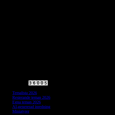
2025 Halvfart
Antal besökare:
Temalista 2026
Resterande teman 2026
Egna teman 2026
AI-genererad inredning
Miniatyrer