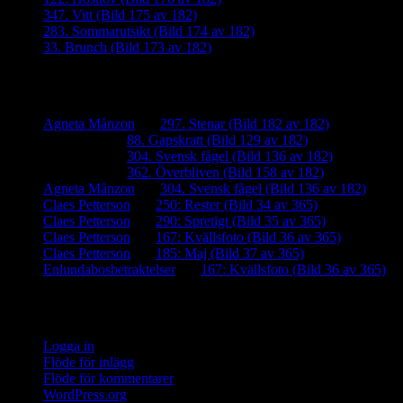
347. Vitt (Bild 175 av 182)
283. Sommarutsikt (Bild 174 av 182)
33. Brunch (Bild 173 av 182)
Senaste kommentarer
Agneta Månzon
om
297. Stenar (Bild 182 av 182)
iamalmros
om
88. Gapskratt (Bild 129 av 182)
iamalmros
om
304. Svensk fågel (Bild 136 av 182)
iamalmros
om
362. Överbliven (Bild 158 av 182)
Agneta Månzon
om
304. Svensk fågel (Bild 136 av 182)
Claes Petterson
om
250: Rester (Bild 34 av 365)
Claes Petterson
om
290: Spretigt (Bild 35 av 365)
Claes Petterson
om
167: Kvällsfoto (Bild 36 av 365)
Claes Petterson
om
185: Maj (Bild 37 av 365)
Enlundabosbetraktelser
om
167: Kvällsfoto (Bild 36 av 365)
Meta
Logga in
Flöde för inlägg
Flöde för kommentarer
WordPress.org