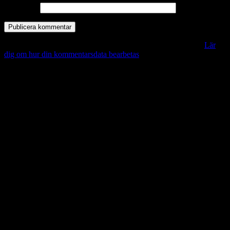
Webbplats
Denna webbplats använder Akismet för att minska skräppost.
Lär
dig om hur din kommentarsdata bearbetas
.
Vill du veta mer?
Deltagit och gått i mål: