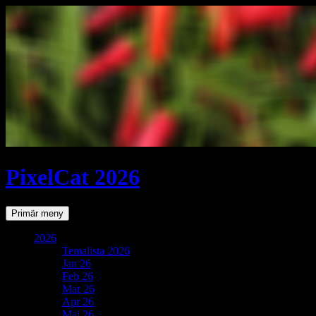
PixelCat 2026
Sök
Gå
Primär meny
till
innehåll
2026
Temalista 2026
Jan 26
Feb 26
Mar 26
Apr 26
Maj 26