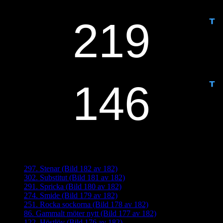
IDAG ÄR DET DAG NUMMER
ANTAL DAGAR KVAR:
Senaste inläggen
297. Stenar (Bild 182 av 182)
302. Substitut (Bild 181 av 182)
291. Spricka (Bild 180 av 182)
274. Smide (Bild 179 av 182)
251. Rocka sockorna (Bild 178 av 182)
86. Gammalt möter nytt (Bild 177 av 182)
122. Höstlöv (Bild 176 av 182)