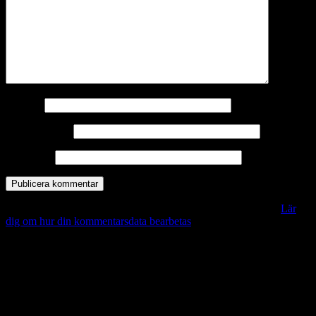
Namn
*
E-postadress
*
Webbplats
Denna webbplats använder Akismet för att minska skräppost.
Lär
dig om hur din kommentarsdata bearbetas
.
Vill du veta mer?
Deltagit och gått i mål: