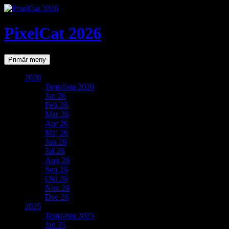
PixelCat 2026
Sök
Gå
Primär meny
till
innehåll
2026
Temalista 2026
Jan 26
Feb 26
Mar 26
Apr 26
Maj 26
Jun 26
Jul 26
Aug 26
Sep 26
Okt 26
Nov 26
Dec 26
2025
Temalista 2025
Jan 25