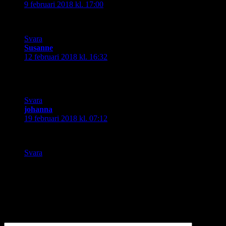
9 februari 2018 kl. 17:00
Ett gott mål som det ser ut på din bild 🙂
Svara
Susanne
skriver:
12 februari 2018 kl. 16:32
Underbart kreativt till temat. Dessutom ser det väldigt gott ut
🙂
Svara
johanna
skriver:
19 februari 2018 kl. 07:12
också ett mål. Finurlig tolkning
Svara
Lämna ett svar
Din e-postadress kommer inte publiceras.
Obligatoriska fält är
märkta
*
Kommentar
*