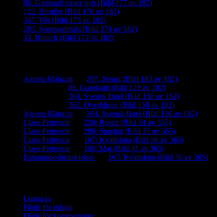
86. Gammalt möter nytt (Bild 177 av 182)
122. Höstlöv (Bild 176 av 182)
347. Vitt (Bild 175 av 182)
283. Sommarutsikt (Bild 174 av 182)
33. Brunch (Bild 173 av 182)
Senaste kommentarer
Agneta Månzon
om
297. Stenar (Bild 182 av 182)
iamalmros
om
88. Gapskratt (Bild 129 av 182)
iamalmros
om
304. Svensk fågel (Bild 136 av 182)
iamalmros
om
362. Överbliven (Bild 158 av 182)
Agneta Månzon
om
304. Svensk fågel (Bild 136 av 182)
Claes Petterson
om
250: Rester (Bild 34 av 365)
Claes Petterson
om
290: Spretigt (Bild 35 av 365)
Claes Petterson
om
167: Kvällsfoto (Bild 36 av 365)
Claes Petterson
om
185: Maj (Bild 37 av 365)
Enlundabosbetraktelser
om
167: Kvällsfoto (Bild 36 av 365)
Meta
Logga in
Flöde för inlägg
Flöde för kommentarer