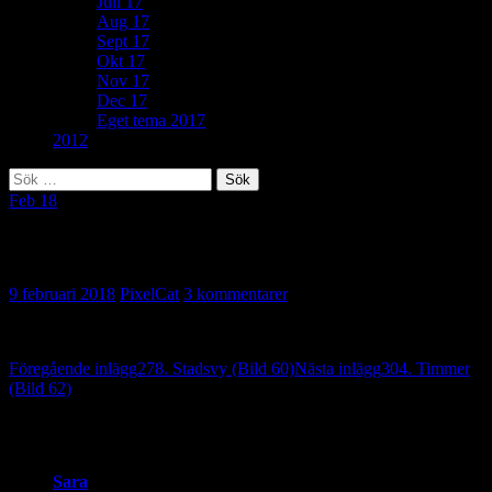
Juli 17
Aug 17
Sept 17
Okt 17
Nov 17
Dec 17
Eget tema 2017
2012
Sök
efter:
Feb 18
183. Mål i sikte (Bild 61)
9 februari 2018
PixelCat
3 kommentarer
Inläggsnavigering
Föregående inlägg
278. Stadsvy (Bild 60)
Nästa inlägg
304. Timmer
(Bild 62)
3 reaktion på “183. Mål i sikte (Bild 61)”
Sara
skriver: