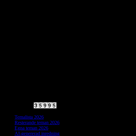
2025 Halvfart
Antal besökare:
Temalista 2026
Resterande teman 2026
Egna teman 2026
AI-genererad inredning