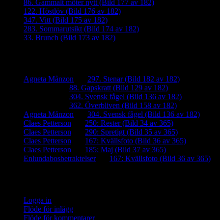
86. Gammalt möter nytt (Bild 177 av 182)
122. Höstlöv (Bild 176 av 182)
347. Vitt (Bild 175 av 182)
283. Sommarutsikt (Bild 174 av 182)
33. Brunch (Bild 173 av 182)
Senaste kommentarer
Agneta Månzon
om
297. Stenar (Bild 182 av 182)
iamalmros
om
88. Gapskratt (Bild 129 av 182)
iamalmros
om
304. Svensk fågel (Bild 136 av 182)
iamalmros
om
362. Överbliven (Bild 158 av 182)
Agneta Månzon
om
304. Svensk fågel (Bild 136 av 182)
Claes Petterson
om
250: Rester (Bild 34 av 365)
Claes Petterson
om
290: Spretigt (Bild 35 av 365)
Claes Petterson
om
167: Kvällsfoto (Bild 36 av 365)
Claes Petterson
om
185: Maj (Bild 37 av 365)
Enlundabosbetraktelser
om
167: Kvällsfoto (Bild 36 av 365)
Meta
Logga in
Flöde för inlägg
Flöde för kommentarer