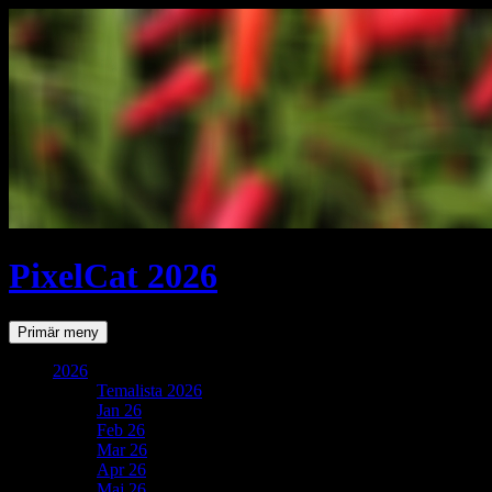
PixelCat 2026
Sök
Gå
Primär meny
till
innehåll
2026
Temalista 2026
Jan 26
Feb 26
Mar 26
Apr 26
Maj 26