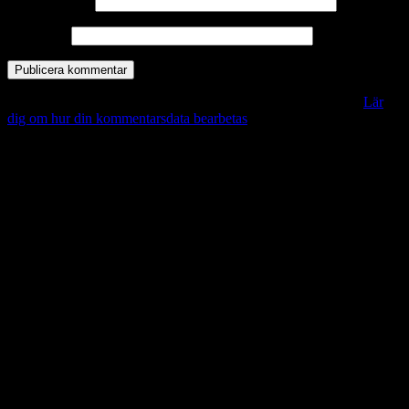
E-postadress
*
Webbplats
Denna webbplats använder Akismet för att minska skräppost.
Lär
dig om hur din kommentarsdata bearbetas
.
Vill du veta mer?
Deltagit och gått i mål: