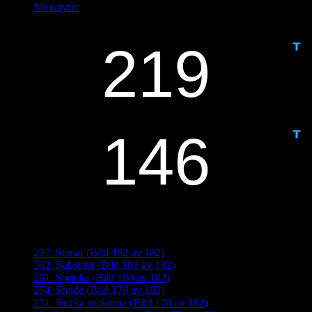
Miniatyrer
IDAG ÄR DET DAG NUMMER
ANTAL DAGAR KVAR:
Senaste inläggen
297. Stenar (Bild 182 av 182)
302. Substitut (Bild 181 av 182)
291. Spricka (Bild 180 av 182)
274. Smide (Bild 179 av 182)
251. Rocka sockorna (Bild 178 av 182)