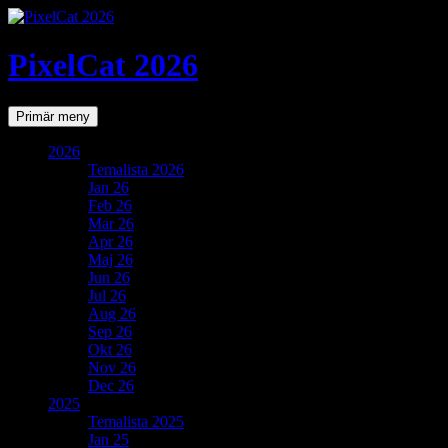
PixelCat 2026
Sök
Gå
Primär meny
till
innehåll
2026
Temalista 2026
Jan 26
Feb 26
Mar 26
Apr 26
Maj 26
Jun 26
Jul 26
Aug 26
Sep 26
Okt 26
Nov 26
Dec 26
2025
Temalista 2025
Jan 25