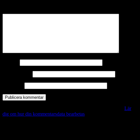
märkta
*
Kommentar
*
Namn
*
E-postadress
*
Webbplats
Denna webbplats använder Akismet för att minska skräppost.
Lär
dig om hur din kommentarsdata bearbetas
.
Vill du veta mer?