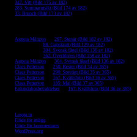
347. Vitt (Bild 175 av 182)
283. Sommarutsikt (Bild 174 av 182)
33. Brunch (Bild 173 av 182)
Senaste kommentarer
Agneta Månzon
om
297. Stenar (Bild 182 av 182)
iamalmros
om
88. Gapskratt (Bild 129 av 182)
iamalmros
om
304. Svensk fågel (Bild 136 av 182)
iamalmros
om
362. Överbliven (Bild 158 av 182)
Agneta Månzon
om
304. Svensk fågel (Bild 136 av 182)
Claes Petterson
om
250: Rester (Bild 34 av 365)
Claes Petterson
om
290: Spretigt (Bild 35 av 365)
Claes Petterson
om
167: Kvällsfoto (Bild 36 av 365)
Claes Petterson
om
185: Maj (Bild 37 av 365)
Enlundabosbetraktelser
om
167: Kvällsfoto (Bild 36 av 365)
Meta
Logga in
Flöde för inlägg
Flöde för kommentarer
WordPress.org