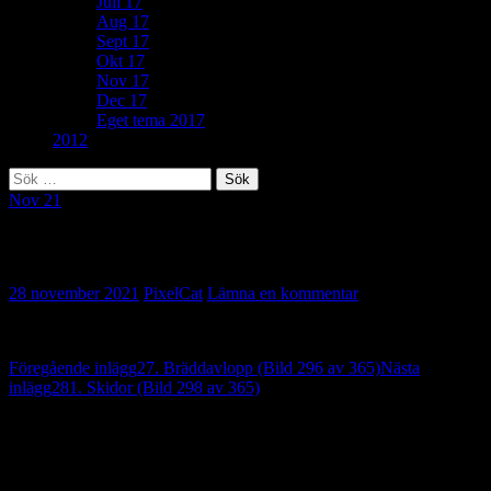
Juli 17
Aug 17
Sept 17
Okt 17
Nov 17
Dec 17
Eget tema 2017
2012
Sök
efter:
Nov 21
186. Massiv (Bild 297 av 365)
28 november 2021
PixelCat
Lämna en kommentar
Inläggsnavigering
Föregående inlägg
27. Bräddavlopp (Bild 296 av 365)
Nästa
inlägg
281. Skidor (Bild 298 av 365)
Lämna ett svar
Din e-postadress kommer inte publiceras.
Obligatoriska fält är