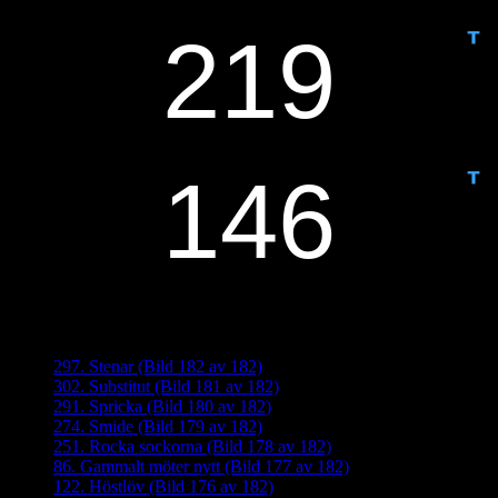
IDAG ÄR DET DAG NUMMER
ANTAL DAGAR KVAR:
Senaste inläggen
297. Stenar (Bild 182 av 182)
302. Substitut (Bild 181 av 182)
291. Spricka (Bild 180 av 182)
274. Smide (Bild 179 av 182)
251. Rocka sockorna (Bild 178 av 182)
86. Gammalt möter nytt (Bild 177 av 182)
122. Höstlöv (Bild 176 av 182)