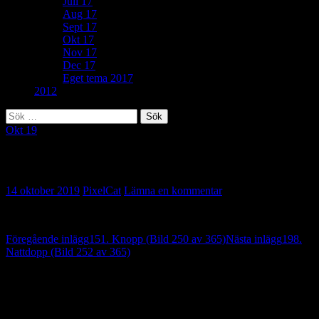
Juli 17
Aug 17
Sept 17
Okt 17
Nov 17
Dec 17
Eget tema 2017
2012
Sök
efter:
Okt 19
187. Modern konst (Bild 251 av 365)
14 oktober 2019
PixelCat
Lämna en kommentar
Inläggsnavigering
Föregående inlägg
151. Knopp (Bild 250 av 365)
Nästa inlägg
198.
Nattdopp (Bild 252 av 365)
Lämna ett svar
Din e-postadress kommer inte publiceras.
Obligatoriska fält är