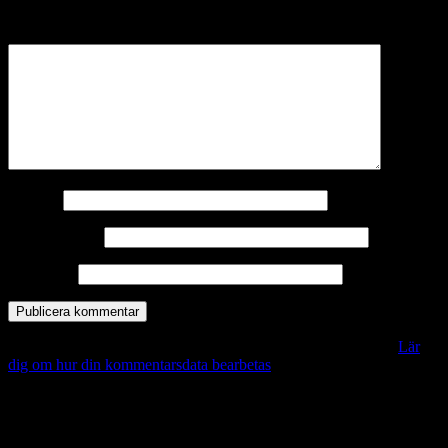
märkta
*
Kommentar
*
Namn
*
E-postadress
*
Webbplats
Denna webbplats använder Akismet för att minska skräppost.
Lär
dig om hur din kommentarsdata bearbetas
.
Vill du veta mer?