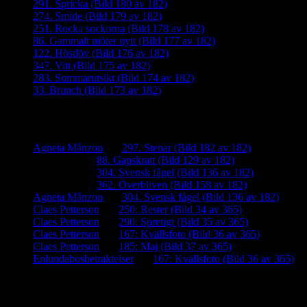
291. Spricka (Bild 180 av 182)
274. Smide (Bild 179 av 182)
251. Rocka sockorna (Bild 178 av 182)
86. Gammalt möter nytt (Bild 177 av 182)
122. Höstlöv (Bild 176 av 182)
347. Vitt (Bild 175 av 182)
283. Sommarutsikt (Bild 174 av 182)
33. Brunch (Bild 173 av 182)
Senaste kommentarer
Agneta Månzon
om
297. Stenar (Bild 182 av 182)
iamalmros
om
88. Gapskratt (Bild 129 av 182)
iamalmros
om
304. Svensk fågel (Bild 136 av 182)
iamalmros
om
362. Överbliven (Bild 158 av 182)
Agneta Månzon
om
304. Svensk fågel (Bild 136 av 182)
Claes Petterson
om
250: Rester (Bild 34 av 365)
Claes Petterson
om
290: Spretigt (Bild 35 av 365)
Claes Petterson
om
167: Kvällsfoto (Bild 36 av 365)
Claes Petterson
om
185: Maj (Bild 37 av 365)
Enlundabosbetraktelser
om
167: Kvällsfoto (Bild 36 av 365)
Meta