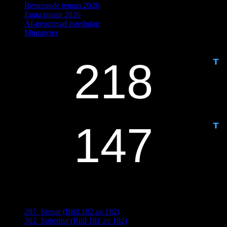
Resterande teman 2026
Egna teman 2026
AI-genererad inredning
Miniatyrer
IDAG ÄR DET DAG NUMMER
ANTAL DAGAR KVAR:
Senaste inläggen
297. Stenar (Bild 182 av 182)
302. Substitut (Bild 181 av 182)