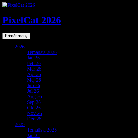
PixelCat 2026
Sök
Gå
Primär meny
till
innehåll
2026
Temalista 2026
Jan 26
Feb 26
Mar 26
Apr 26
Maj 26
Jun 26
Jul 26
Aug 26
Sep 26
Okt 26
Nov 26
Dec 26
2025
Temalista 2025
Jan 25