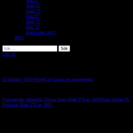
Juli 17
Aug 17
Sept 17
Okt 17
Nov 17
Dec 17
Eget tema 2017
2012
Sök
efter:
Okt 19
194. Mot nya djärva mål (Bild 275 av 365)
22 oktober 2019
PixelCat
Lämna en kommentar
Inläggsnavigering
Föregående inlägg
64. Forsar fram (Bild 274 av 365)
Nästa inlägg
79.
Förlegat (Bild 276 av 365)
Lämna ett svar
Din e-postadress kommer inte publiceras.
Obligatoriska fält är