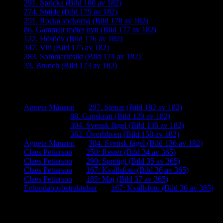
291. Spricka (Bild 180 av 182)
274. Smide (Bild 179 av 182)
251. Rocka sockorna (Bild 178 av 182)
86. Gammalt möter nytt (Bild 177 av 182)
122. Höstlöv (Bild 176 av 182)
347. Vitt (Bild 175 av 182)
283. Sommarutsikt (Bild 174 av 182)
33. Brunch (Bild 173 av 182)
Senaste kommentarer
Agneta Månzon
om
297. Stenar (Bild 182 av 182)
iamalmros
om
88. Gapskratt (Bild 129 av 182)
iamalmros
om
304. Svensk fågel (Bild 136 av 182)
iamalmros
om
362. Överbliven (Bild 158 av 182)
Agneta Månzon
om
304. Svensk fågel (Bild 136 av 182)
Claes Petterson
om
250: Rester (Bild 34 av 365)
Claes Petterson
om
290: Spretigt (Bild 35 av 365)
Claes Petterson
om
167: Kvällsfoto (Bild 36 av 365)
Claes Petterson
om
185: Maj (Bild 37 av 365)
Enlundabosbetraktelser
om
167: Kvällsfoto (Bild 36 av 365)
Meta