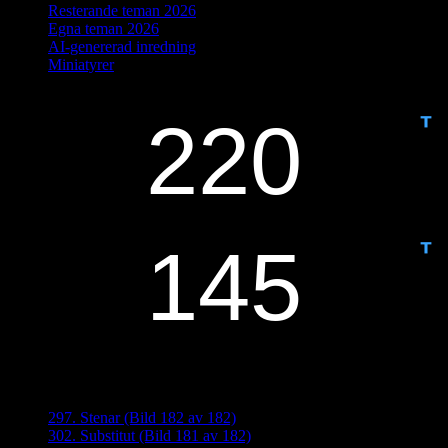
Resterande teman 2026
Egna teman 2026
AI-genererad inredning
Miniatyrer
IDAG ÄR DET DAG NUMMER
ANTAL DAGAR KVAR:
Senaste inläggen
297. Stenar (Bild 182 av 182)
302. Substitut (Bild 181 av 182)