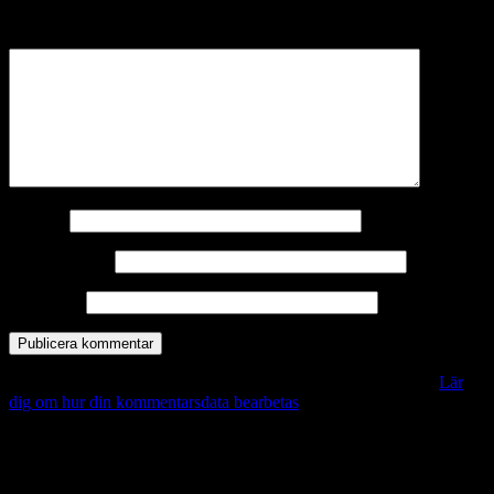
märkta
*
Kommentar
*
Namn
*
E-postadress
*
Webbplats
Denna webbplats använder Akismet för att minska skräppost.
Lär
dig om hur din kommentarsdata bearbetas
.
Vill du veta mer?