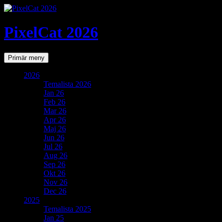
PixelCat 2026
Sök
Gå
Primär meny
till
innehåll
2026
Temalista 2026
Jan 26
Feb 26
Mar 26
Apr 26
Maj 26
Jun 26
Jul 26
Aug 26
Sep 26
Okt 26
Nov 26
Dec 26
2025
Temalista 2025
Jan 25