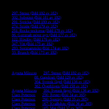
Senaste inläggen
297. Stenar (Bild 182 av 182)
302. Substitut (Bild 181 av 182)
291. Spricka (Bild 180 av 182)
274. Smide (Bild 179 av 182)
251. Rocka sockorna (Bild 178 av 182)
86. Gammalt möter nytt (Bild 177 av 182)
122. Höstlöv (Bild 176 av 182)
347. Vitt (Bild 175 av 182)
283. Sommarutsikt (Bild 174 av 182)
33. Brunch (Bild 173 av 182)
Senaste kommentarer
Agneta Månzon
om
297. Stenar (Bild 182 av 182)
iamalmros
om
88. Gapskratt (Bild 129 av 182)
iamalmros
om
304. Svensk fågel (Bild 136 av 182)
iamalmros
om
362. Överbliven (Bild 158 av 182)
Agneta Månzon
om
304. Svensk fågel (Bild 136 av 182)
Claes Petterson
om
250: Rester (Bild 34 av 365)
Claes Petterson
om
290: Spretigt (Bild 35 av 365)
Claes Petterson
om
167: Kvällsfoto (Bild 36 av 365)
Claes Petterson
om
185: Maj (Bild 37 av 365)