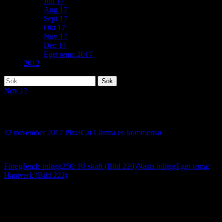
Juli 17
Aug 17
Sept 17
Okt 17
Nov 17
Dec 17
Eget tema 2017
2012
Sök
efter:
Nov 17
199: Landsbygd (Bild 221)
12 november 2017
PixelCat
Lämna en kommentar
Inläggsnavigering
Föregående inlägg
250: På skaft (Bild 220)
Nästa inlägg
Eget tema:
Hantverk (Bild 222)
Lämna ett svar
Din e-postadress kommer inte publiceras.
Obligatoriska fält är