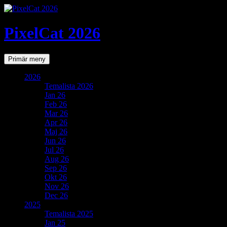
PixelCat 2026
Sök
Gå
Primär meny
till
innehåll
2026
Temalista 2026
Jan 26
Feb 26
Mar 26
Apr 26
Maj 26
Jun 26
Jul 26
Aug 26
Sep 26
Okt 26
Nov 26
Dec 26
2025
Temalista 2025
Jan 25