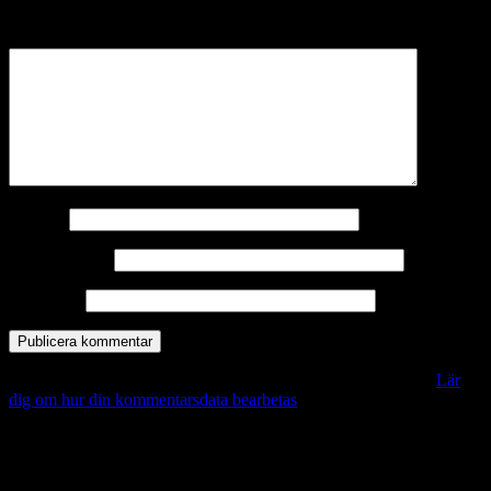
märkta
*
Kommentar
*
Namn
*
E-postadress
*
Webbplats
Denna webbplats använder Akismet för att minska skräppost.
Lär
dig om hur din kommentarsdata bearbetas
.
Vill du veta mer?