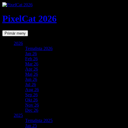
PixelCat 2026
Sök
Gå
Primär meny
till
innehåll
2026
Temalista 2026
Jan 26
Feb 26
Mar 26
Apr 26
Maj 26
Jun 26
Jul 26
Aug 26
Sep 26
Okt 26
Nov 26
Dec 26
2025
Temalista 2025
Jan 25