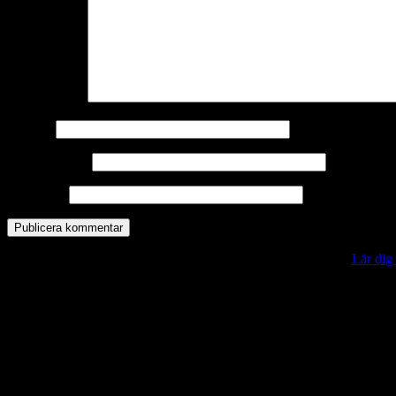
Kommentar
*
Namn
*
E-postadress
*
Webbplats
Denna webbplats använder Akismet för att minska skräppost.
Lär dig
Vill du veta mer?
Deltagit och gått i mål: