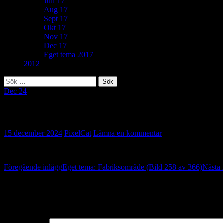
Juli 17
Aug 17
Sept 17
Okt 17
Nov 17
Dec 17
Eget tema 2017
2012
Sök
efter:
Dec 24
206. Nosring (Bild 259 av 366)
15 december 2024
PixelCat
Lämna en kommentar
Inläggsnavigering
Föregående inlägg
Eget tema: Fabriksområde (Bild 258 av 366)
Nästa 
Lämna ett svar
Din e-postadress kommer inte publiceras.
Obligatoriska fält är märkta