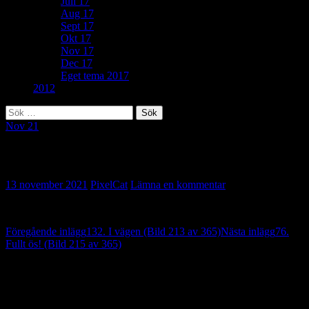
Juli 17
Aug 17
Sept 17
Okt 17
Nov 17
Dec 17
Eget tema 2017
2012
Sök
efter:
Nov 21
207. Mätt i magen (Bild 214 av 365)
13 november 2021
PixelCat
Lämna en kommentar
Inläggsnavigering
Föregående inlägg
132. I vägen (Bild 213 av 365)
Nästa inlägg
76.
Fullt ös! (Bild 215 av 365)
Lämna ett svar
Din e-postadress kommer inte publiceras.
Obligatoriska fält är