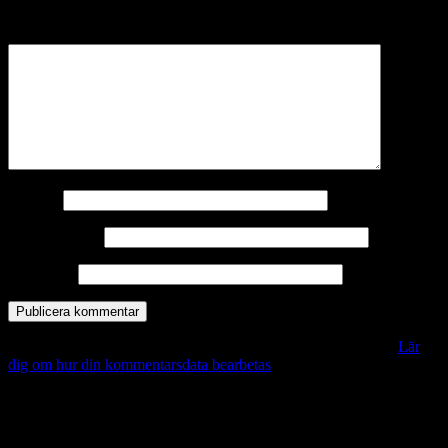
märkta
*
Kommentar
*
Namn
*
E-postadress
*
Webbplats
Denna webbplats använder Akismet för att minska skräppost.
Lär
dig om hur din kommentarsdata bearbetas
.
Vill du veta mer?