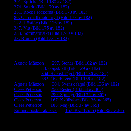
291. Spricka (Bild 180 av 182)
274. Smide (Bild 179 av 182)
251. Rocka sockorna (Bild 178 av 182)
86. Gammalt möter nytt (Bild 177 av 182)
122. Höstlöv (Bild 176 av 182)
347. Vitt (Bild 175 av 182)
283. Sommarutsikt (Bild 174 av 182)
33. Brunch (Bild 173 av 182)
Senaste kommentarer
Agneta Månzon
om
297. Stenar (Bild 182 av 182)
iamalmros
om
88. Gapskratt (Bild 129 av 182)
iamalmros
om
304. Svensk fågel (Bild 136 av 182)
iamalmros
om
362. Överbliven (Bild 158 av 182)
Agneta Månzon
om
304. Svensk fågel (Bild 136 av 182)
Claes Petterson
om
250: Rester (Bild 34 av 365)
Claes Petterson
om
290: Spretigt (Bild 35 av 365)
Claes Petterson
om
167: Kvällsfoto (Bild 36 av 365)
Claes Petterson
om
185: Maj (Bild 37 av 365)
Enlundabosbetraktelser
om
167: Kvällsfoto (Bild 36 av 365)
Meta