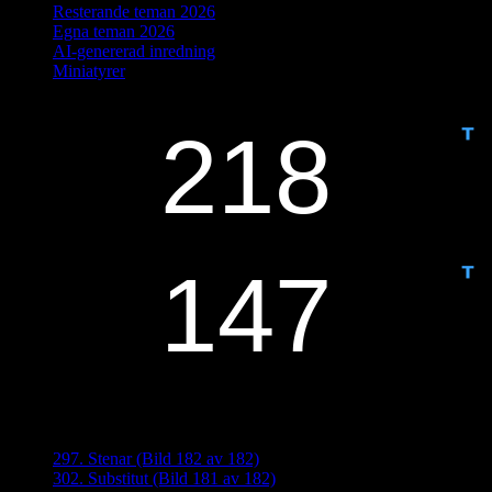
Resterande teman 2026
Egna teman 2026
AI-genererad inredning
Miniatyrer
IDAG ÄR DET DAG NUMMER
ANTAL DAGAR KVAR:
Senaste inläggen
297. Stenar (Bild 182 av 182)
302. Substitut (Bild 181 av 182)