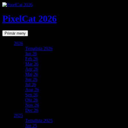
PixelCat 2026
Sök
Gå
Primär meny
till
innehåll
2026
Temalista 2026
Jan 26
Feb 26
Mar 26
Apr 26
Maj 26
Jun 26
Jul 26
Aug 26
Sep 26
Okt 26
Nov 26
Dec 26
2025
Temalista 2025
Jan 25