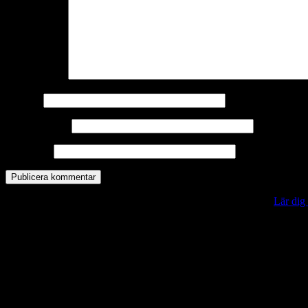
Kommentar
*
Namn
*
E-postadress
*
Webbplats
Denna webbplats använder Akismet för att minska skräppost.
Lär dig
Vill du veta mer?
Deltagit och gått i mål: