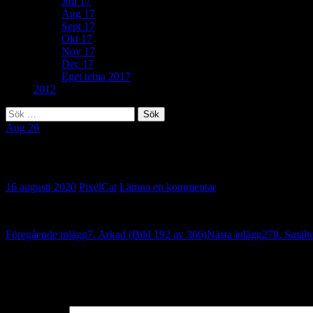
Juli 17
Aug 17
Sept 17
Okt 17
Nov 17
Dec 17
Eget tema 2017
2012
Sök
efter:
Aug 20
207. Nu blommar det (Bild 193 av 366)
16 augusti 2020
PixelCat
Lämna en kommentar
Inläggsnavigering
Föregående inlägg
7. Arkad (Bild 192 av 366)
Nästa inlägg
278. Smälte
Lämna ett svar
Din e-postadress kommer inte publiceras.
Obligatoriska fält är märkta