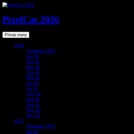
PixelCat 2026
Sök
Gå
Primär meny
till
innehåll
2026
Temalista 2026
Jan 26
Feb 26
Mar 26
Apr 26
Maj 26
Jun 26
Jul 26
Aug 26
Sep 26
Okt 26
Nov 26
Dec 26
2025
Temalista 2025
Jan 25