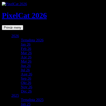
PixelCat 2026
Sök
Gå
Primär meny
till
innehåll
2026
Temalista 2026
Jan 26
Feb 26
Mar 26
Apr 26
Maj 26
Jun 26
Jul 26
Aug 26
Sep 26
Okt 26
Nov 26
Dec 26
2025
Temalista 2025
Jan 25