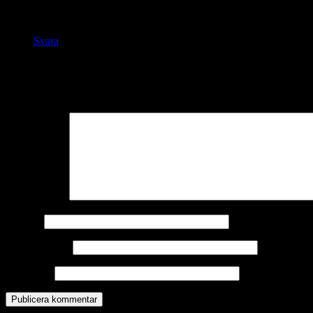
Fin mörkerbild men lite för tidigt för vinter… 🙂
Svara
Lämna ett svar
Din e-postadress kommer inte publiceras.
Obligatoriska fält är märkta
Kommentar
*
Namn
*
E-postadress
*
Webbplats