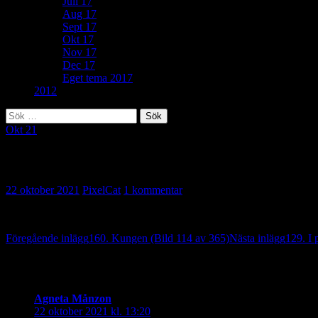
Juli 17
Aug 17
Sept 17
Okt 17
Nov 17
Dec 17
Eget tema 2017
2012
Sök
efter:
Okt 21
208. Mörker (Bild 115 av 365)
22 oktober 2021
PixelCat
1 kommentar
Inläggsnavigering
Föregående inlägg
160. Kungen (Bild 114 av 365)
Nästa inlägg
129. I 
En reaktion på “208. Mörker (Bild 115 av 
Agneta Månzon
skriver:
22 oktober 2021 kl. 13:20